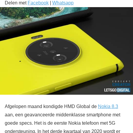
Delen met
Facebook
|
Whatsapp
Afgelopen maand kondigde HMD Global de
Nokia 8.3
aan, een geavanceerde middenklasse smartphone met
goede specs. Het is de eerste Nokia telefoon met 5G
ondersteuning. In het derde kwartaal van 2020 wordt er