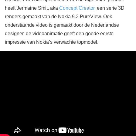
heeft Jermaine Smit, aka
Concept Creator
, een serie 3D
renders gemaakt van de Nokia 9.3 PureView. Ook
onderstaande video is gemaakt door de Nederlandse
designer, de videoanimatie geeft een goede eerste
impressie van Nokia’s verwachte topmodel.