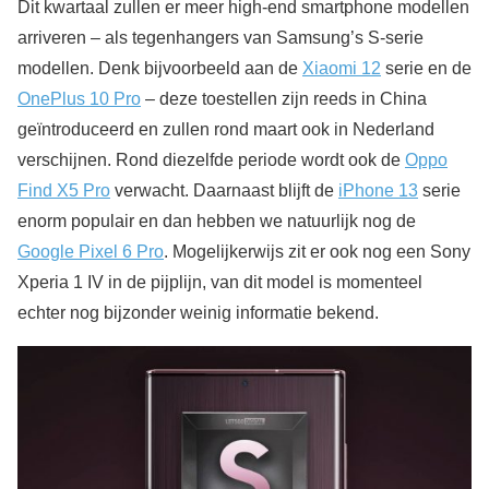
Dit kwartaal zullen er meer high-end smartphone modellen
arriveren – als tegenhangers van Samsung’s S-serie
modellen. Denk bijvoorbeeld aan de
Xiaomi 12
serie en de
OnePlus 10 Pro
– deze toestellen zijn reeds in China
geïntroduceerd en zullen rond maart ook in Nederland
verschijnen. Rond diezelfde periode wordt ook de
Oppo
Find X5 Pro
verwacht. Daarnaast blijft de
iPhone 13
serie
enorm populair en dan hebben we natuurlijk nog de
Google Pixel 6 Pro
. Mogelijkerwijs zit er ook nog een Sony
Xperia 1 IV in de pijplijn, van dit model is momenteel
echter nog bijzonder weinig informatie bekend.