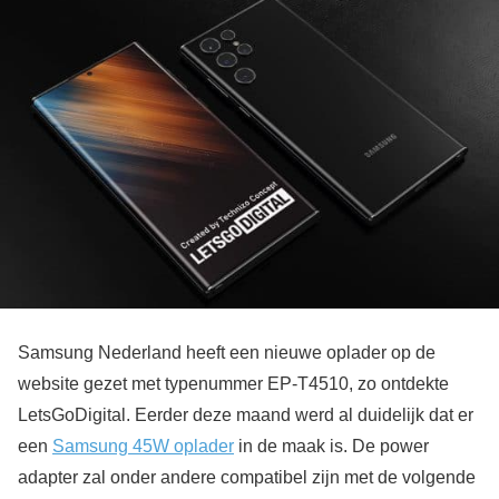
Samsung Nederland heeft een nieuwe oplader op de
website gezet met typenummer EP-T4510, zo ontdekte
LetsGoDigital. Eerder deze maand werd al duidelijk dat er
een
Samsung 45W oplader
in de maak is. De power
adapter zal onder andere compatibel zijn met de volgende