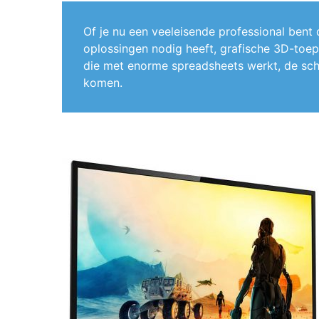
Of je nu een veeleisende professional bent 
oplossingen nodig heeft, grafische 3D-toep
die met enorme spreadsheets werkt, de sche
komen.