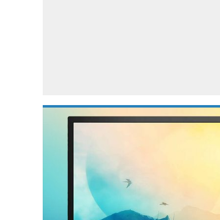
Accessoires
Gratis producten
HTC
Samsung
S
Apps
Hardware
S
Beurzen
Home entertainment
S
Camcorders
Industrie nieuws
S