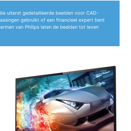
die uiterst gedetailleerde beelden voor CAD-
assingen gebruikt of een financieel expert bent
rmen van Philips laten de beelden tot leven