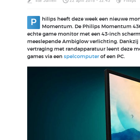
Ilse Jurrien
22 april 2018 - 22:43
Philips
hilips heeft deze week een nieuwe mon
P
Momentum. De Philips Momentum 436M6
echte game monitor met een 43-inch scherm 
meeslepende Ambiglow verlichting. Dankzij 
vertraging met randapparatuur leent deze mo
games via een
spelcomputer
of een PC.