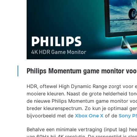
Philips Momentum game monitor voor
HDR, oftewel High Dynamic Range zorgt voor ex
mooiere kleuren. Naast de grote helderheid ton
de nieuwe Philips Momentum game monitor voor
breder kleurenspectrum. Zo kun je optimaal ge
bijvoorbeeld met de
of de
Xbox One X
Sony P
Behalve een minimale vertraging (input lag) he
van 60Hz bij 4K resolutie. De responstijd is sl