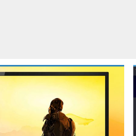
Virtual Reality
Alle merken
Olympus
martphones
Wearables
peakers & HiFi
Alle categorieën
pelcomputers
ysteemcamera’s