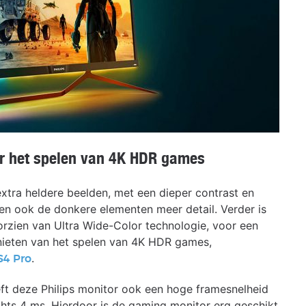
 het spelen van
4K HDR games
tra heldere beelden, met een dieper contrast en
en ook de donkere elementen meer detail. Verder is
zien van Ultra Wide-Color technologie, voor een
nieten van het spelen van 4K HDR games,
.
S4 Pro
eft deze Philips monitor ook een hoge framesnelheid
echts 4 ms. Hierdoor is de gaming monitor erg geschikt