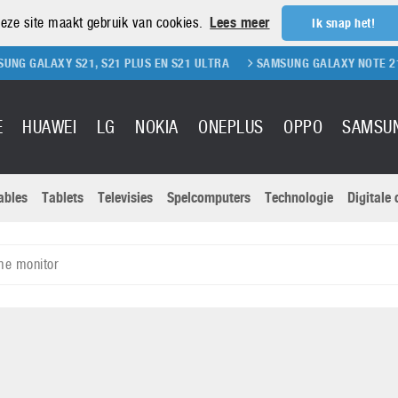
eze site maakt gebruik van cookies.
Lees meer
Ik snap het!
 S21, S21 PLUS EN S21 ULTRA
SAMSUNG GALAXY NOTE 21 ULTRA
E
HUAWEI
LG
NOKIA
ONEPLUS
OPPO
SAMSU
ables
Tablets
Televisies
Spelcomputers
Technologie
Digitale
Actuele nieu
Sony
Panasonic
me monitor
Vivo
Google
onitoren
Tablets
Xiaomi
Microsoft
pvouwbare
Technologie
Canon
Nintendo
elefoons
Televisies
Nikon
S & Software