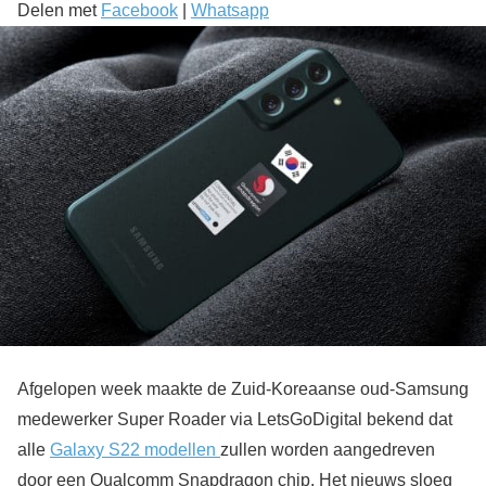
Delen met
Facebook
|
Whatsapp
Afgelopen week maakte de Zuid-Koreaanse oud-Samsung
medewerker Super Roader via LetsGoDigital bekend dat
alle
Galaxy S22 modellen
zullen worden aangedreven
door een Qualcomm Snapdragon chip. Het nieuws sloeg