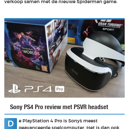
verkoop samen met de nieuwe Spiderman game.
Sony PS4 Pro review met PSVR headset
e PlayStation 4 Pro is Sony´s meest
D
geavanceerde spelcomputer. Het is dan ook