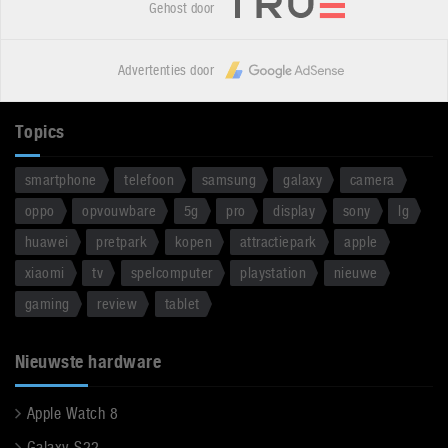
Gehost door
Advertenties door
Topics
smartphone
telefoon
samsung
galaxy
camera
oppo
opvouwbare
5g
pro
display
sony
lg
huawei
pretpark
kopen
attractiepark
apple
xiaomi
tv
spelcomputer
playstation
nieuwe
gaming
review
tablet
Nieuwste hardware
Apple Watch 8
Galaxy S22