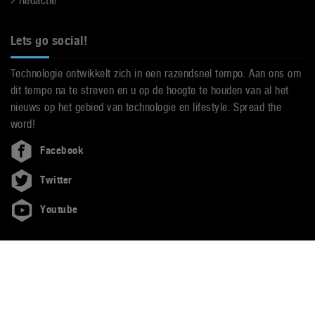
Redactie
Lets go social!
Technologie ontwikkelt zich in een razendsnel tempo. Aan ons om
dit tempo na te streven en u op de hoogte te houden van al het
nieuws op het gebied van technologie en lifestyle. Spread the
word!
Facebook
Twitter
Youtube
© 1999 - 2026 LetsGoDigital -
aangesloten bij de NVJ (Nederlandse
Vereniging van Journalisten)