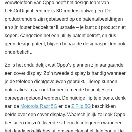
vouwtelefoon van Oppo heeft het design team van
LetsGoDigital een reeks 3D renders ontworpen. De
productrenders zijn gebaseerd op de patentafbeeldingen
en zijn louter bedoelt ter illustratie – je kunt dit product niet
kopen. Aangezien het een utility patent betreft, en dus
geen design patent, blijven bepaalde designaspecten ook
onderbelicht.
Zo is het onduidelijk wat Oppo’s plannen zijn aangaande
een cover display. Zo’n tweede display is handig wanneer
je de telefoon dichtgevouwen gebruikt. Hierop kunnen
notificaties, maar ook binnenkomende berichtjes en
oproepen getoond worden. De huidige flip telefoons, denk
aan de
Motorola Razr 5G
en de
Z Flip 5G
beschikken
beide over een cover-display. Waarschijnlijk zal ook Oppo
besluiten om zo’n tweede scherm te integreren wanneer
het daadwerkelijk besluit om een clamshell telefoon uit te