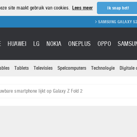
eze site maakt gebruik van cookies.
Lees meer
Ik snap het!
SAMSUNG GALAXY S21 REVIEW
E
HUAWEI
LG
NOKIA
ONEPLUS
OPPO
SAMSU
ables
Tablets
Televisies
Spelcomputers
Technologie
Digitale
Actuele nieu
Sony
Panasonic
wbare smartphone lijkt op Galaxy Z Fold 2
Vivo
Google
onitoren
Tablets
Xiaomi
Microsoft
pvouwbare
Technologie
Canon
Nintendo
elefoons
Televisies
Nikon
S & Software