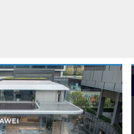
Virtual Reality
Alle merken
Olympus
martphones
Wearables
peakers & HiFi
Alle categorieën
pelcomputers
ysteemcamera’s