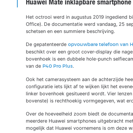
Huawei Mate inklapbare smartphon
Het octrooi werd in augustus 2019 ingediend bi
Office). De documentatie werd vandaag, 25 se
schetsen en een summiere beschrijving.
De gepatenteerde
opvouwbare telefoon van 
beschikt over een groot cover-display die nage
bovenhoek is een dubbele hole-punch selfieca
van de
.
P40 Pro Plus
Ook het camerasysteem aan de achterzijde hee
configuratie iets lijkt af te wijken lijkt het e
linker bovenhoek gesitueerd wordt. Vier lenzen
bovenste) is rechthoekig vormgegeven, wat erop
Over de hoeveelheid zoom biedt de documentatie
meerdere Huawei smartphones uitgebracht met 
mogelijk dat Huawei voornemens is om deze wa