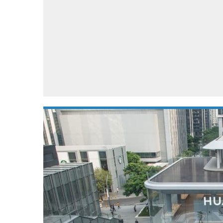
Accessoires
Gratis producten
HTC
Samsung
S
Apps
Hardware
S
Beurzen
Home entertainment
S
Camcorders
Industrie nieuws
S