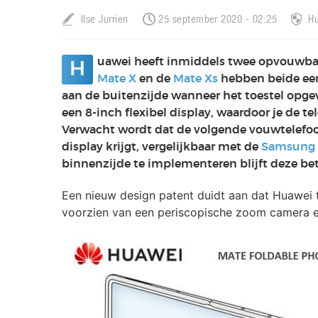
Ilse Jurrien
25 september 2020 - 02:25
H
uawei heeft inmiddels twee opvouwba
H
Mate X
en de
Mate Xs
hebben beide een
aan de buitenzijde wanneer het toestel opg
een 8-inch flexibel display, waardoor je de t
Verwacht wordt dat de volgende vouwtelefoo
display krijgt, vergelijkbaar met de
Samsung G
binnenzijde te implementeren blijft deze be
Een nieuw design patent duidt aan dat Huawei
voorzien van een periscopische zoom camera e