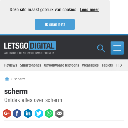
Deze site maakt gebruik van cookies.
Lees meer
Ik snap het!
ALLES OVER DE NIEUWSTE SMARTPHONES!
Reviews
Smartphones
Opvouwbare telefoons
Wearables
Tablets
Televisi
scherm
scherm
Ontdek alles over scherm