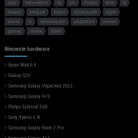
oppo
opvouwbare
5g
pro
display
sony
lg
huawei
pretpark
kopen
attractiepark
apple
xiaomi
tv
spelcomputer
playstation
nieuwe
gaming
review
tablet
Nieuwste hardware
Apple Watch 8
Galaxy S22
Samsung Galaxy Unpacked 2022
Samsung Galaxy A73
Philips External SSD
Sony Xperia 5 III
Samsung Galaxy Book 2 Pro