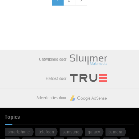
1
Ontwikkeld door
Gehost door
Advertenties door
Topics
smartphone
telefoon
samsung
galaxy
camera