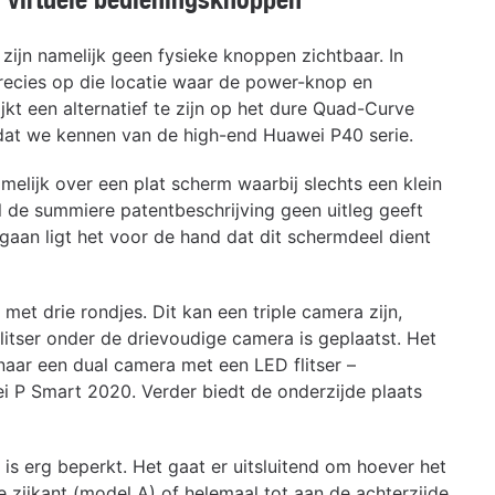
r zijn namelijk geen fysieke knoppen zichtbaar. In
precies op die locatie waar de power-knop en
kt een alternatief te zijn op het dure Quad-Curve
dat we kennen van de high-end Huawei P40 serie.
elijk over een plat scherm waarbij slechts een klein
 de summiere patentbeschrijving geen uitleg geeft
 gaan ligt het voor de hand dat dit schermdeel dient
et drie rondjes. Dit kan een triple camera zijn,
litser onder de drievoudige camera is geplaatst. Het
n naar een dual camera met een LED flitser –
i P Smart 2020. Verder biedt de onderzijde plaats
is erg beperkt. Het gaat er uitsluitend om hoever het
 zijkant (model A) of helemaal tot aan de achterzijde