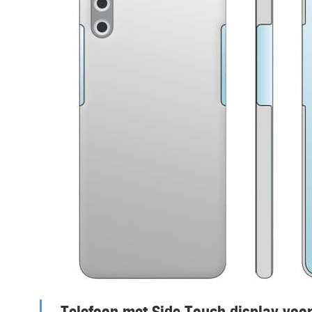
Telefoon met Side Touch display voo