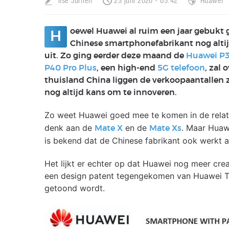
Ilse Jurrien
23 juni 2020 - 05:42
Huawei
oewel Huawei al ruim een jaar gebukt
H
Chinese smartphonefabrikant nog alt
uit. Zo ging eerder deze maand de
Huawei P3
P40 Pro Plus
, een high-end
5G telefoon
, zal 
thuisland China liggen de verkoopaantallen ze
nog altijd kans om te innoveren.
Zo weet Huawei goed mee te komen in de relat
denk aan de
en de
. Maar Huaw
Mate X
Mate Xs
is bekend dat de Chinese fabrikant ook werkt 
Het lijkt er echter op dat Huawei nog meer creat
een design patent tegengekomen van Huawei Te
getoond wordt.