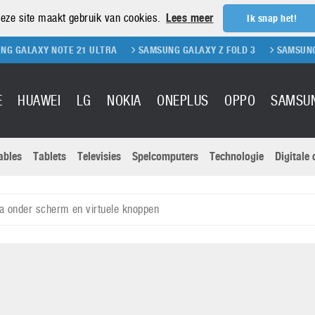
eze site maakt gebruik van cookies.
Lees meer
Ik snap het!
 NOTE 21 ULTRA
SAMSUNG GALAXY Z FOLD 3
SAMSUNG GALAXY Z 
E
HUAWEI
LG
NOKIA
ONEPLUS
OPPO
SAMSU
ables
Tablets
Televisies
Spelcomputers
Technologie
Digitale
Actuele nieu
Sony
Panasonic
a onder scherm en virtuele knoppen
Vivo
Google
onitoren
Tablets
Xiaomi
Microsoft
pvouwbare
Technologie
Canon
Nintendo
elefoons
Televisies
Nikon
S & Software