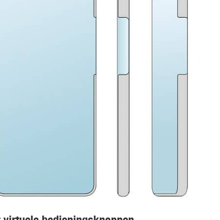
r virtuele bedieningsknoppen