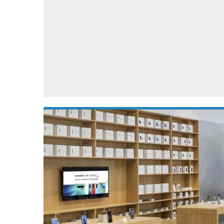
Accessoires
Gratis producten
HTC
Samsung
S
Apps
Hardware
S
Beurzen
Home entertainment
S
Camcorders
Industrie nieuws
S