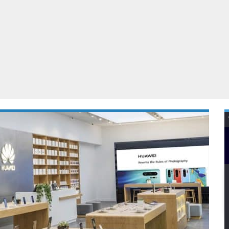
Virtual Reality
Alle merken
Olympus
martphones
Wearables
peakers & HiFi
Alle categorieën
pelcomputers
ysteemcamera’s