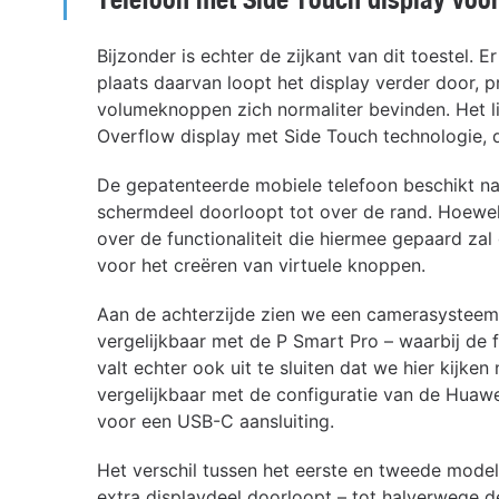
Bijzonder is echter de zijkant van dit toestel. E
plaats daarvan loopt het display verder door, 
volumeknoppen zich normaliter bevinden. Het lij
Overflow display met Side Touch technologie, 
De gepatenteerde mobiele telefoon beschikt nam
schermdeel doorloopt tot over de rand. Hoewel
over de functionaliteit die hiermee gepaard zal
voor het creëren van virtuele knoppen.
Aan de achterzijde zien we een camerasysteem m
vergelijkbaar met de P Smart Pro – waarbij de f
valt echter ook uit te sluiten dat we hier kijke
vergelijkbaar met de configuratie van de Huawe
voor een USB-C aansluiting.
Het verschil tussen het eerste en tweede model 
extra displaydeel doorloopt – tot halverwege de