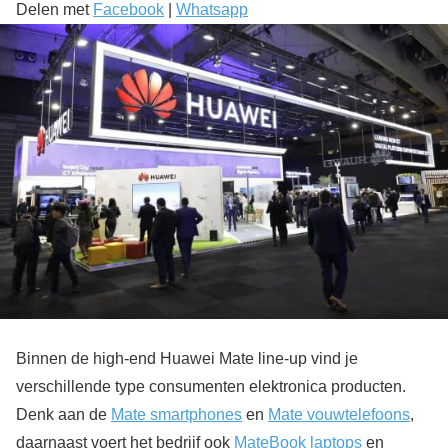
Delen met
Facebook
|
Whatsapp
Binnen de high-end Huawei Mate line-up vind je
verschillende type consumenten elektronica producten.
Denk aan de
Mate smartphones
en
Mate vouwtelefoons
,
daarnaast voert het bedrijf ook
MateBook laptops
en