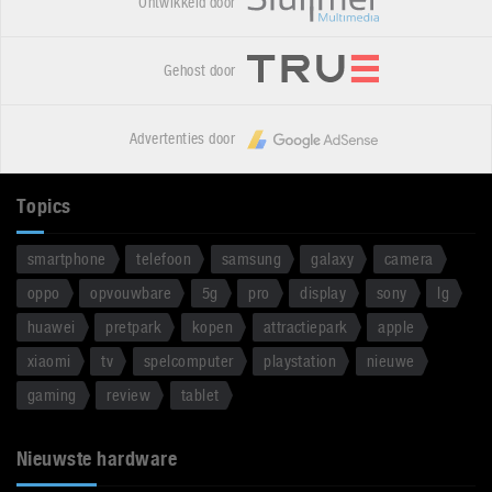
Ontwikkeld door
Gehost door
Advertenties door
Topics
smartphone
telefoon
samsung
galaxy
camera
oppo
opvouwbare
5g
pro
display
sony
lg
huawei
pretpark
kopen
attractiepark
apple
xiaomi
tv
spelcomputer
playstation
nieuwe
gaming
review
tablet
Nieuwste hardware