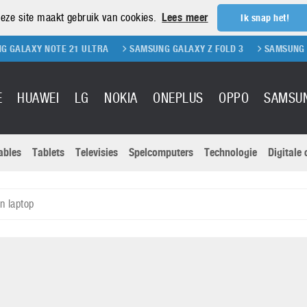
eze site maakt gebruik van cookies.
Lees meer
Ik snap het!
 NOTE 21 ULTRA
SAMSUNG GALAXY Z FOLD 3
SAMSUNG GALAXY Z
E
HUAWEI
LG
NOKIA
ONEPLUS
OPPO
SAMSU
ables
Tablets
Televisies
Spelcomputers
Technologie
Digitale
Actuele nieu
Sony
Panasonic
n laptop
Vivo
Google
onitoren
Tablets
Xiaomi
Microsoft
pvouwbare
Technologie
Canon
Nintendo
elefoons
Televisies
Nikon
S & Software