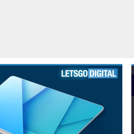
Virtual Reality
Alle merken
Olympus
martphones
Wearables
peakers & HiFi
Alle categorieën
pelcomputers
ysteemcamera’s