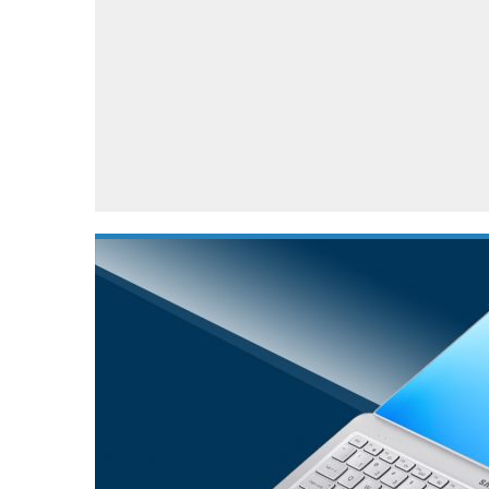
Accessoires
Gratis producten
HTC
Samsung
S
Apps
Hardware
S
Beurzen
Home entertainment
S
Camcorders
Industrie nieuws
S