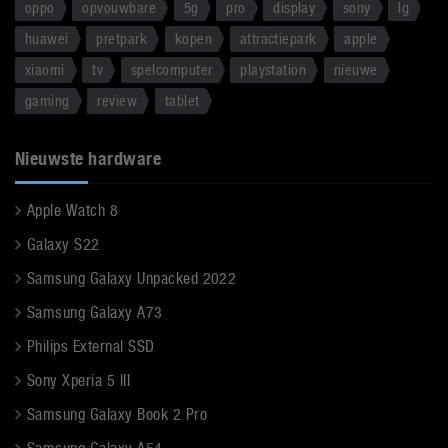
oppo
opvouwbare
5g
pro
display
sony
lg
huawei
pretpark
kopen
attractiepark
apple
xiaomi
tv
spelcomputer
playstation
nieuwe
gaming
review
tablet
Nieuwste hardware
Apple Watch 8
Galaxy S22
Samsung Galaxy Unpacked 2022
Samsung Galaxy A73
Philips External SSD
Sony Xperia 5 III
Samsung Galaxy Book 2 Pro