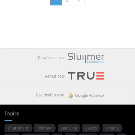
1
Ontwikkeld door
Gehost door
Advertenties door
Topics
smartphone
telefoon
samsung
galaxy
camera