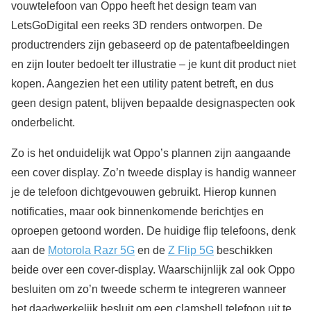
vouwtelefoon van Oppo heeft het design team van
LetsGoDigital een reeks 3D renders ontworpen. De
productrenders zijn gebaseerd op de patentafbeeldingen
en zijn louter bedoelt ter illustratie – je kunt dit product niet
kopen. Aangezien het een utility patent betreft, en dus
geen design patent, blijven bepaalde designaspecten ook
onderbelicht.
Zo is het onduidelijk wat Oppo’s plannen zijn aangaande
een cover display. Zo’n tweede display is handig wanneer
je de telefoon dichtgevouwen gebruikt. Hierop kunnen
notificaties, maar ook binnenkomende berichtjes en
oproepen getoond worden. De huidige flip telefoons, denk
aan de
Motorola Razr 5G
en de
Z Flip 5G
beschikken
beide over een cover-display. Waarschijnlijk zal ook Oppo
besluiten om zo’n tweede scherm te integreren wanneer
het daadwerkelijk besluit om een clamshell telefoon uit te