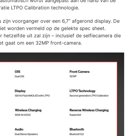
ie automatisch wordt aangepast aan de hand van de
atie LTPO Calibration technologie.
s zijn voorganger over een 6,7” afgerond display. De
niet worden vermeld op de gelekte spec sheet.
etzelfde uit zal zijn – inclusief de selfiecamera die
Het gaat om een 32MP front-camera.