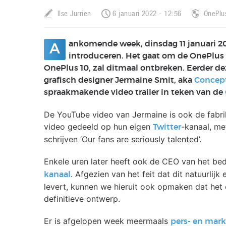
Ilse Jurrien
6 januari 2022 - 12:56
OnePlu
ankomende week, dinsdag 11 januari 20
A
introduceren. Het gaat om de OnePlus 
OnePlus 10, zal ditmaal ontbreken. Eerder 
grafisch designer Jermaine Smit, aka
Concept
spraakmakende video trailer in teken van de
De YouTube video van Jermaine is ook de fabri
video gedeeld op hun eigen
-kanaal, me
Twitter
schrijven ‘Our fans are seriously talented’.
Enkele uren later heeft ook de CEO van het bedr
. Afgezien van het feit dat dit natuurlij
kanaal
levert, kunnen we hieruit ook opmaken dat het 
definitieve ontwerp.
Er is afgelopen week meermaals
pers- en mark