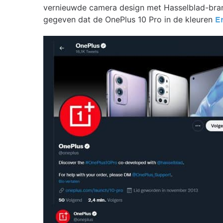
vernieuwde camera design met Hasselblad-brandi
gegeven dat de OnePlus 10 Pro in de kleuren
E