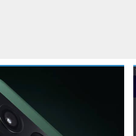
Virtual Reality
Alle merken
Olympus
martphones
Wearables
peakers & HiFi
Alle categorieën
pelcomputers
ysteemcamera’s