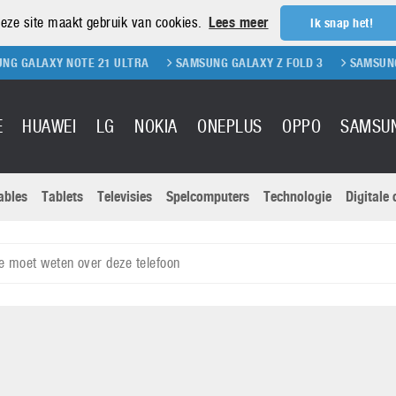
eze site maakt gebruik van cookies.
Lees meer
Ik snap het!
Y NOTE 21 ULTRA
SAMSUNG GALAXY Z FOLD 3
SAMSUNG GALAXY Z
E
HUAWEI
LG
NOKIA
ONEPLUS
OPPO
SAMSU
ables
Tablets
Televisies
Spelcomputers
Technologie
Digitale
Actuele nieu
Sony
Panasonic
je moet weten over deze telefoon
Vivo
Google
onitoren
Tablets
Xiaomi
Microsoft
pvouwbare
Technologie
Canon
Nintendo
elefoons
Televisies
Nikon
S & Software