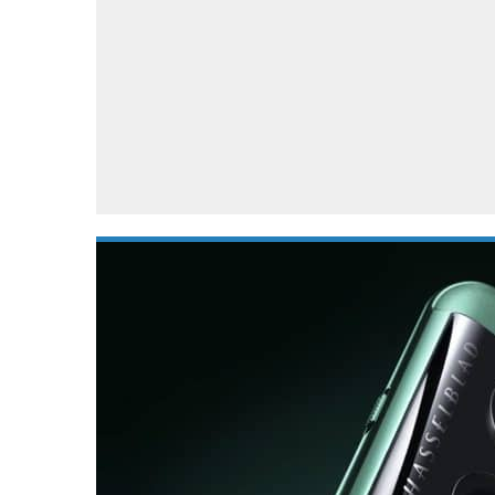
Accessoires
Gratis producten
HTC
Samsung
S
Apps
Hardware
S
Beurzen
Home entertainment
S
Camcorders
Industrie nieuws
S