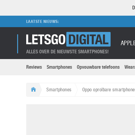
D
LAATSTE NIEUWS:
APPL
ALLES OVER DE NIEUWSTE SMARTPHONES!
Reviews
Smartphones
Opvouwbare telefoons
Wear
Merken submenu
Categorien submenu
Apple
LG
Smartphones
Oppo oprolbare smartphone
Caviar
Motorola
5G
Computer
M
Computermuseum
Nokia
Aanbiedingen
Digitale camera’s
O
Honor
OnePlus
t
Abonnement
DSLR camera’s
Huawei
Oppo
O