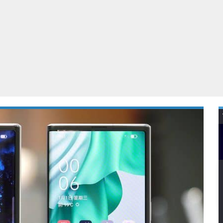
Virtual Reality
Alle merken
Olympus
martphones
Wearables
peakers & HiFi
Alle categorieën
pelcomputers
ysteemcamera’s