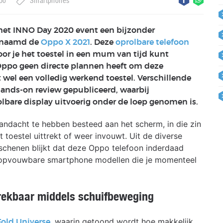
po
Smartphones
et INNO Day 2020 event een bijzonder
enaamd de
Oppo X 2021
. Deze
oprolbare telefoon
or je het toestel in een mum van tijd kunt
 Oppo geen directe plannen heeft om deze
 wel een volledig werkend toestel. Verschillende
nds-on review gepubliceerd, waarbij
lbare display uitvoerig onder de loep genomen is.
aandacht te hebben besteed aan het scherm, in die zin
t toestel uittrekt of weer invouwt. Uit de diverse
erschenen blijkt dat deze Oppo telefoon inderdaad
alle opvouwbare smartphone modellen die je momenteel
rekbaar middels schuifbeweging
, waarin getoond wordt hoe makkelijk
Fold Universe