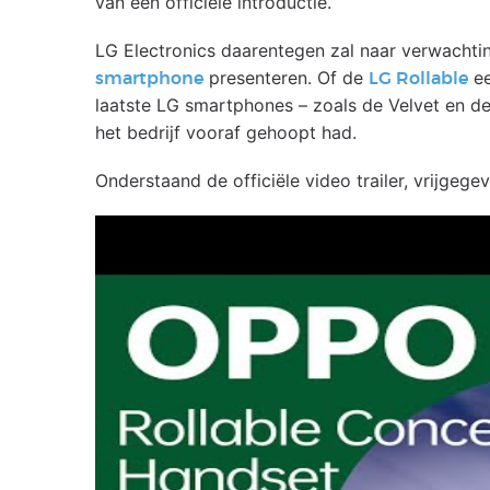
van een officiële introductie.
LG Electronics daarentegen zal naar verwacht
presenteren. Of de
ee
smartphone
LG Rollable
laatste LG smartphones – zoals de Velvet en d
het bedrijf vooraf gehoopt had.
Onderstaand de officiële video trailer, vrijge