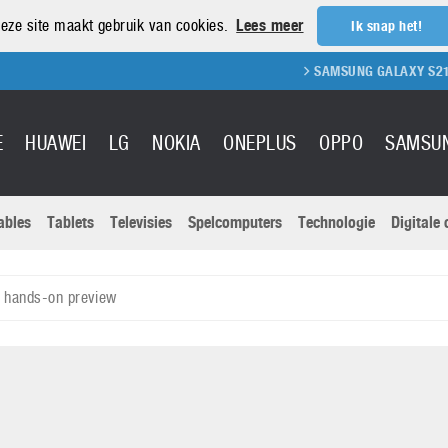
eze site maakt gebruik van cookies.
Lees meer
Ik snap het!
SAMSUNG GALAXY S21 REVIEW
E
HUAWEI
LG
NOKIA
ONEPLUS
OPPO
SAMSU
ables
Tablets
Televisies
Spelcomputers
Technologie
Digitale
Actuele nieu
Sony
Panasonic
 hands-on preview
Vivo
Google
onitoren
Tablets
Xiaomi
Microsoft
pvouwbare
Technologie
Canon
Nintendo
elefoons
Televisies
Nikon
S & Software