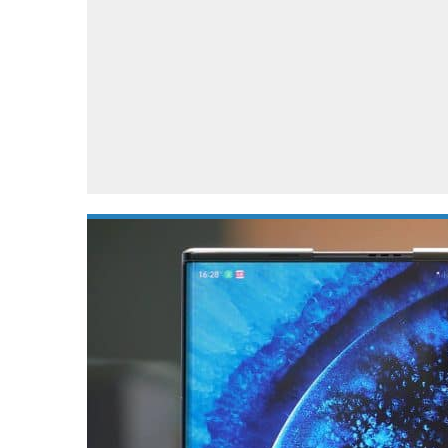
Accessoires
Gratis producten
HTC
Samsung
S
Apps
Hardware
S
Beurzen
Home entertainment
S
Camcorders
Industrie nieuws
S