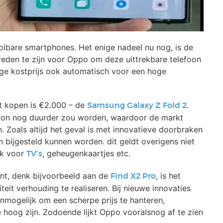
olbare smartphones. Het enige nadeel nu nog, is de
e reden te zijn voor Oppo om deze uittrekbare telefoon
hoge kostprijs ook automatisch voor een hoge
t kopen is €2.000 – de
.
Samsung Galaxy Z Fold 2
foon nog duurder zou worden, waardoor de markt
n. Zoals altijd het geval is met innovatieve doorbraken
n bijgesteld kunnen worden. dit geldt overigens niet
ok voor
, geheugenkaartjes etc.
TV’s
nt, denk bijvoorbeeld aan de
, is het
Find X2 Pro
teit verhouding te realiseren. Bij nieuwe innovaties
nmogelijk om een scherpe prijs te hanteren,
hoog zijn. Zodoende lijkt Oppo vooralsnog af te zien