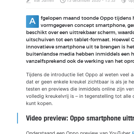
Ilse Jurrien
13 december 2020 - 15:53
Op
fgelopen maand toonde Oppo tijdens h
A
vormgegeven concept smartphone, g
beschikt over een uittrekbaar scherm, waardo
uitschuiven tot een tablet-formaat. Hoewel
innovatieve smartphone uit te brengen is het
buitenlandse media hebben inmiddels een ha
vanzelfsprekend ook de werking van het opro
Tijdens de introductie liet Oppo al weten veel 
dat er geen enkele kreukel zichtbaar is als je he
testen en previews die inmiddels online zijn v
volledig kreukelvrij is – in tegenstelling tot 
kunt kopen.
Video preview: Oppo smartphone uitt
Onderstaand een Oppo preview van YouTuber