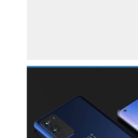
Accessoires
Gratis producten
HTC
Samsung
S
Apps
Hardware
S
Beurzen
Home entertainment
S
Camcorders
Industrie nieuws
S