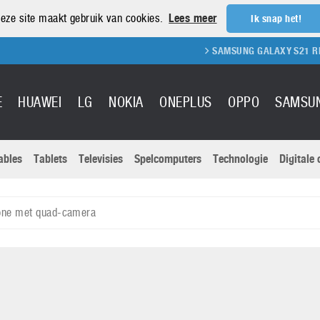
eze site maakt gebruik van cookies.
Lees meer
Ik snap het!
SAMSUNG GALAXY S21 REVIEW
E
HUAWEI
LG
NOKIA
ONEPLUS
OPPO
SAMSU
ables
Tablets
Televisies
Spelcomputers
Technologie
Digitale
Actuele nieu
Sony
Panasonic
one met quad-camera
Vivo
Google
onitoren
Tablets
Xiaomi
Microsoft
pvouwbare
Technologie
Canon
Nintendo
elefoons
Televisies
Nikon
S & Software