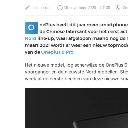
Ilse Jurrien
30 november 2020 - 07:30
On
nePlus heeft dit jaar meer smartphone
O
de Chinese fabrikant voor het eerst a
Nord
line-up, waar afgelopen maand nog de
maart 2021 wordt er weer een nieuw topmode
van de
Oneplus 8 Pro
.
Het nieuwe model, logischerwijze de OnePlus 9 
voorganger en de nieuwste Nord modellen. Ste
week al de eerste beelden van deze nieuwe sma