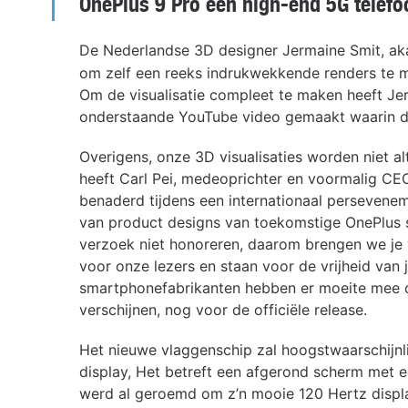
OnePlus 9 Pro een high-end 5G telefo
De Nederlandse 3D designer Jermaine Smit, a
om zelf een reeks indrukwekkende renders te 
Om de visualisatie compleet te maken heeft Je
onderstaande YouTube video gemaakt waarin de 
Overigens, onze 3D visualisaties worden niet alt
heeft Carl Pei, medeoprichter en voormalig CE
benaderd tijdens een internationaal persevene
van product designs van toekomstige OnePlus s
verzoek niet honoreren, daarom brengen we je v
voor onze lezers en staan voor de vrijheid van 
smartphonefabrikanten hebben er moeite mee o
verschijnen, nog voor de officiële release.
Het nieuwe vlaggenschip zal hoogstwaarschijnl
display, Het betreft een afgerond scherm met e
werd al geroemd om z’n mooie 120 Hertz displa