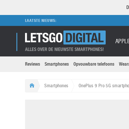
D
LAATSTE NIEUWS:
APPL
ALLES OVER DE NIEUWSTE SMARTPHONES!
Reviews
Smartphones
Opvouwbare telefoons
Wear
Merken submenu
Categorien submenu
Apple
LG
Smartphones
OnePlus 9 Pro 5G smartph
Caviar
Motorola
5G
Computer
M
Computermuseum
Nokia
Aanbiedingen
Digitale camera’s
O
Honor
OnePlus
t
Abonnement
DSLR camera’s
Huawei
Oppo
O