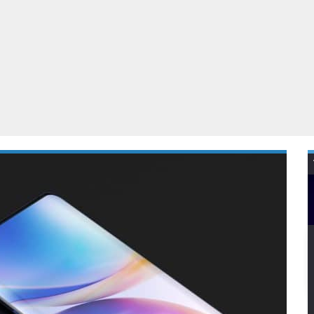
Virtual Reality
Alle merken
Olympus
martphones
Wearables
peakers & HiFi
Alle categorieën
pelcomputers
ysteemcamera’s