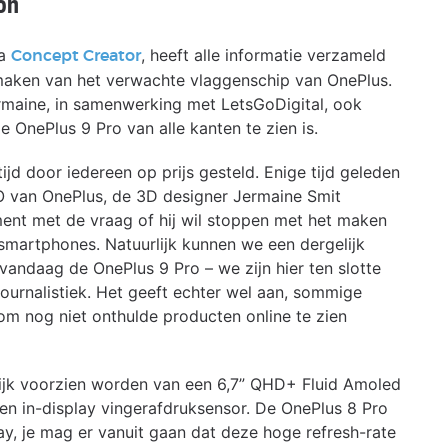
on
ka
, heeft alle informatie verzameld
Concept Creator
maken van het verwachte vlaggenschip van OnePlus.
rmaine, in samenwerking met LetsGoDigital, ook
OnePlus 9 Pro van alle kanten te zien is.
ijd door iedereen op prijs gesteld. Enige tijd geleden
O van OnePlus, de 3D designer Jermaine Smit
ment met de vraag of hij wil stoppen met het maken
martphones. Natuurlijk kunnen we een dergelijk
andaag de OnePlus 9 Pro – we zijn hier ten slotte
journalistiek. Het geeft echter wel aan, sommige
m nog niet onthulde producten online te zien
ijk voorzien worden van een 6,7” QHD+ Fluid Amoled
en in-display vingerafdruksensor. De OnePlus 8 Pro
y, je mag er vanuit gaan dat deze hoge refresh-rate