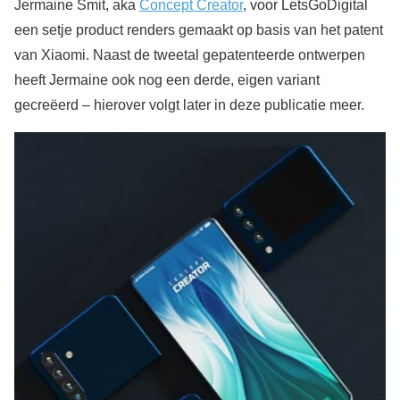
Jermaine Smit, aka
Concept Creator
, voor LetsGoDigital
een setje product renders gemaakt op basis van het patent
van Xiaomi. Naast de tweetal gepatenteerde ontwerpen
heeft Jermaine ook nog een derde, eigen variant
gecreëerd – hierover volgt later in deze publicatie meer.