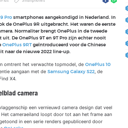
ePlus
Smartphones
 9 Pro
smartphones aangekondigd in Nederland. In
ook de OnePlus 9R uitgebracht. Het waren de eerste
mera. Normaliter brengt OnePlus in de tweede
nt uit. De OnePlus 9T en 9T Pro zijn echter nooit
e
OnePlus 9RT
geïntroduceerd voor de Chinese
uit naar de nieuwe 2022 line-up.
en omtrent het verwachte topmodel, de
OnePlus 10
rrentie aangaan met de
, de
Samsung Galaxy S22
Find X4.
elblad camera
t vlaggenschip een vernieuwd camera design dat veel
. Het cameraeiland loopt door tot aan het frame aan
 getoond in een serie renders gepubliceerd door