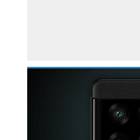
Accessoires
Gratis producten
HTC
Samsung
S
Apps
Hardware
S
Beurzen
Home entertainment
S
Camcorders
Industrie nieuws
S