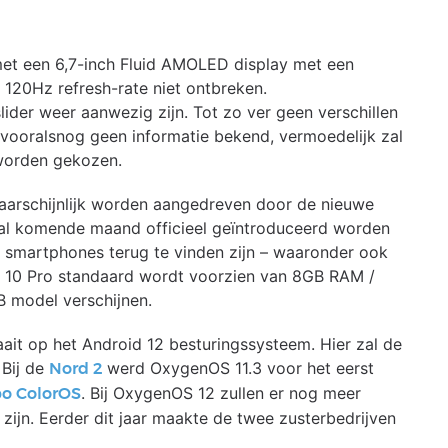
met een 6,7-inch Fluid AMOLED display met een
 120Hz refresh-rate niet ontbreken.
ider weer aanwezig zijn. Tot zo ver geen verschillen
 vooralsnog geen informatie bekend, vermoedelijk zal
worden gekozen.
arschijnlijk worden aangedreven door de nieuwe
l komende maand officieel geïntroduceerd worden
 smartphones terug te vinden zijn – waaronder ook
 10 Pro standaard wordt voorzien van 8GB RAM /
 model verschijnen.
aait op het Android 12 besturingssysteem. Hier zal de
 Bij de
werd OxygenOS 11.3 voor het eerst
Nord 2
. Bij OxygenOS 12 zullen er nog meer
o ColorOS
ijn. Eerder dit jaar maakte de twee zusterbedrijven