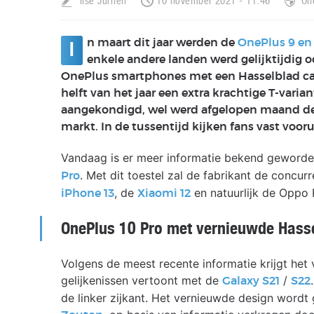
Ilse Jurrien
10 november 2021 - 11:46
On
n maart dit jaar werden de
OnePlus 9 en
I
enkele andere landen werd gelijktijdig 
OnePlus smartphones met een Hasselblad ca
helft van het jaar een extra krachtige T-varia
aangekondigd, wel werd afgelopen maand d
markt. In de tussentijd kijken fans vast voor
Vandaag is er meer informatie bekend geword
. Met dit toestel zal de fabrikant de concu
Pro
, de
en natuurlijk de Oppo 
iPhone 13
Xiaomi 12
OnePlus 10 Pro met vernieuwde Hass
Volgens de meest recente informatie krijgt he
gelijkenissen vertoont met de
/
Galaxy S21
S22
de linker zijkant. Het vernieuwde design wordt