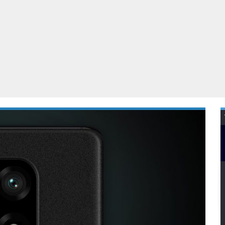
Virtual Reality
Alle merken
Olympus
martphones
Wearables
peakers & HiFi
Alle categorieën
pelcomputers
ysteemcamera’s