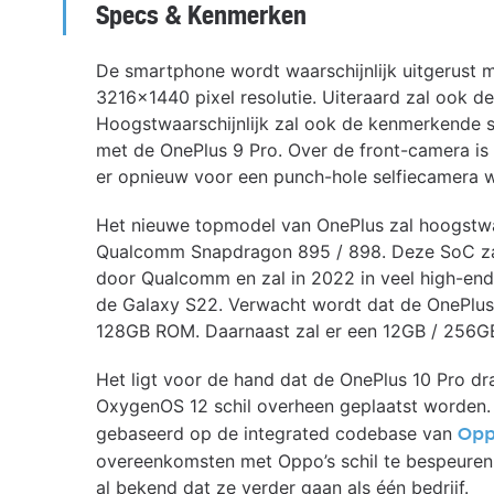
Specs & Kenmerken
De smartphone wordt waarschijnlijk uitgerust 
3216×1440 pixel resolutie. Uiteraard zal ook de
Hoogstwaarschijnlijk zal ook de kenmerkende sl
met de OnePlus 9 Pro. Over de front-camera is
er opnieuw voor een punch-hole selfiecamera 
Het nieuwe topmodel van OnePlus zal hoogstwa
Qualcomm Snapdragon 895 / 898. Deze SoC za
door Qualcomm en zal in 2022 in veel high-end
de Galaxy S22. Verwacht wordt dat de OnePlus
128GB ROM. Daarnaast zal er een 12GB / 256GB
Het ligt voor de hand dat de OnePlus 10 Pro dr
OxygenOS 12 schil overheen geplaatst worden.
gebaseerd op de integrated codebase van
Opp
overeenkomsten met Oppo’s schil te bespeuren z
al bekend dat ze verder gaan als één bedrijf.