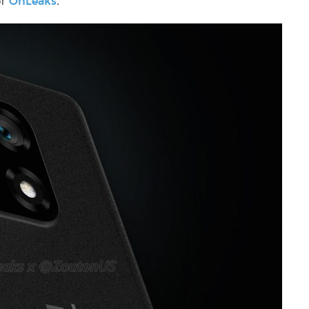
or
.
OnLeaks