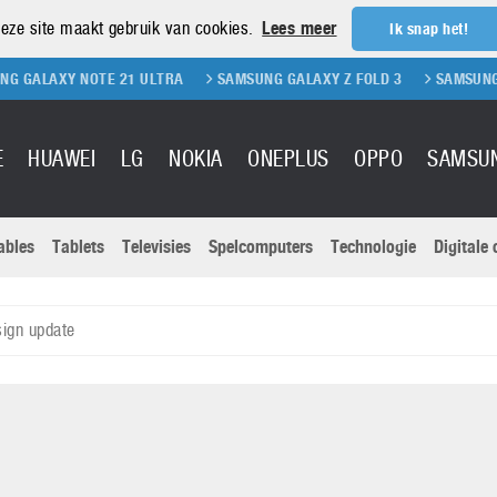
eze site maakt gebruik van cookies.
Lees meer
Ik snap het!
Y NOTE 21 ULTRA
SAMSUNG GALAXY Z FOLD 3
SAMSUNG GALAXY Z
E
HUAWEI
LG
NOKIA
ONEPLUS
OPPO
SAMSU
ables
Tablets
Televisies
Spelcomputers
Technologie
Digitale
Actuele nieu
Sony
Panasonic
ign update
Vivo
Google
onitoren
Tablets
Xiaomi
Microsoft
pvouwbare
Technologie
Canon
Nintendo
elefoons
Televisies
Nikon
S & Software