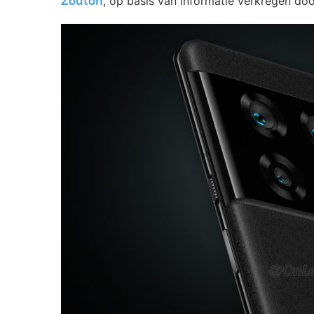
, op basis van informatie verkregen do
Zouton