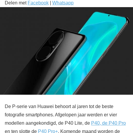
Delen met
Facebook
|
Whatsapp
De P-serie van Huawei behoort al jaren tot de beste
fotografie smartphones. Afgelopen jaar werden er vier
modellen aangekondigd, de P40 Lite, de
P40, de P40 Pro
en ten slotte de
P40 Pro+
. Komende maand worden de