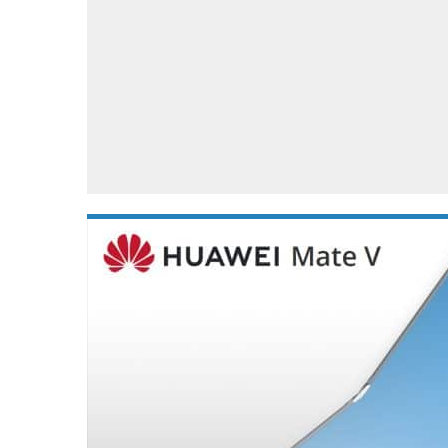
Accessoires
Gratis producten
HTC
Samsung
S
Apps
Hardware
S
Beurzen
Home entertainment
S
Camcorders
Industrie nieuws
S