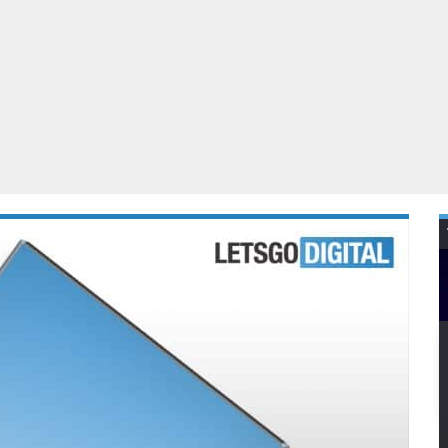
Virtual Reality
Alle merken
Olympus
martphones
Wearables
peakers & HiFi
Alle categorieën
pelcomputers
ysteemcamera’s