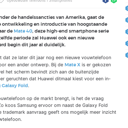
Opvouwbare telefoons
Smartphones
nder de handelssancties van Amerika, gaat de
e ontwikkeling en introductie van hoogstaande
aar de
Mate 40
, deze high-end smartphone serie
elfde periode zal Huawei ook een nieuwe
 begin dit jaar al duidelijk.
 dat ze later dit jaar nog een nieuwe vouwtelefoon
oor een ander ontwerp. Bij de
is er gekozen
Mate X
el het scherm bevindt zich aan de buitenzijde
ger geruchten dat Huawei ditmaal kiest voor een in-
.
Galaxy Fold
uwtelefoon op de markt brengt, is het de vraag
Zo koos Samsung ervoor om naast de Galaxy Fold
e trademark aanvraag geeft ons mogelijk meer inzicht
wtelefoon.