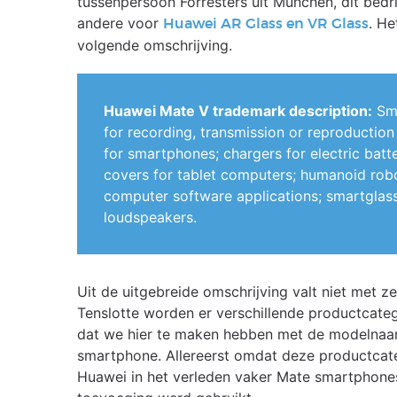
tussenpersoon Forresters uit München, dit bedr
andere voor
. He
Huawei AR Glass en VR Glass
volgende omschrijving.
Huawei Mate V trademark description:
Sma
for recording, transmission or reproductio
for smartphones; chargers for electric bat
covers for tablet computers; humanoid robot
computer software applications; smartglasse
loudspeakers.
Uit de uitgebreide omschrijving valt niet met 
Tenslotte worden er verschillende productcate
dat we hier te maken hebben met de modelnaa
smartphone. Allereerst omdat deze productcat
Huawei in het verleden vaker Mate smartphones 