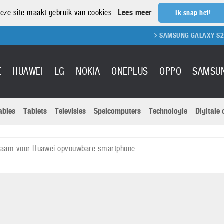
eze site maakt gebruik van cookies.
Lees meer
Ik snap het!
SAMSUNG GALAXY S21 REVIEW
E
HUAWEI
LG
NOKIA
ONEPLUS
OPPO
SAMSU
ables
Tablets
Televisies
Spelcomputers
Technologie
Digitale
Actuele nieu
Sony
Panasonic
 naam voor Huawei opvouwbare smartphone
Vivo
Google
onitoren
Tablets
Xiaomi
Microsoft
pvouwbare
Technologie
Canon
Nintendo
elefoons
Televisies
Nikon
S & Software