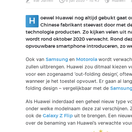
Ilse Jurrien
6 juli 2020 - 10:45
Huawei
oewel Huawei nog altijd gebukt gaat o
H
Chinese fabrikant steevast door met d
technologie producten. Zo kijken velen uit n
wordt rond oktober 2020 verwacht. Rond dez
opvouwbare smartphone introduceren, zo werd
Ook van
en
wordt verwacht
Samsung
Motorola
zullen uitbrengen. Huawei zou ditmaal kiezen v
voor een zogenaamd ‘out-folding design’, oftew
wanneer je het toestel opvouwt. Er gaan al lan
folding design – vergelijkbaar met de
Samsung 
Als Huawei inderdaad een geheel nieuw type vo
onder welke modelnaam deze zal verschijnen. 
ook de
uit te brengen. Een nieuw
Galaxy Z Flip
over de benaming van Huawei’s verwachte vou