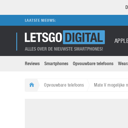
D
LAATSTE NIEUWS:
APPL
ALLES OVER DE NIEUWSTE SMARTPHONES!
Reviews
Smartphones
Opvouwbare telefoons
Wear
Merken submenu
Categorien submenu
Apple
LG
Opvouwbare telefoons
Mate V mogelijke
Caviar
Motorola
5G
Computer
M
Computermuseum
Nokia
Aanbiedingen
Digitale camera’s
O
Honor
OnePlus
t
Abonnement
DSLR camera’s
Huawei
Oppo
O