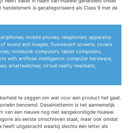
ijf heeft vaker in naam van Huawei gehandeld onder
t handelsmerk is gecategoriseerd als Class 9 met de
rtphones; mobile phones; telephones; apparatus
n of sound and images; fluorescent screens; covers
teries; notebook computers; tablet computers;
s with artificial intelligence; computer hardware;
s; smartwatches; virtual reality headsets;
zekerheid te zeggen om wat voor een product het gaat.
gorieën benoemd. Desalniettemin is het aannemelijk
m van een nieuwe nog niet aangekondigde Huawei
egorie als eerste omschreven staat, maar ook omdat
heeft uitgebracht waarbij slechts één letter als