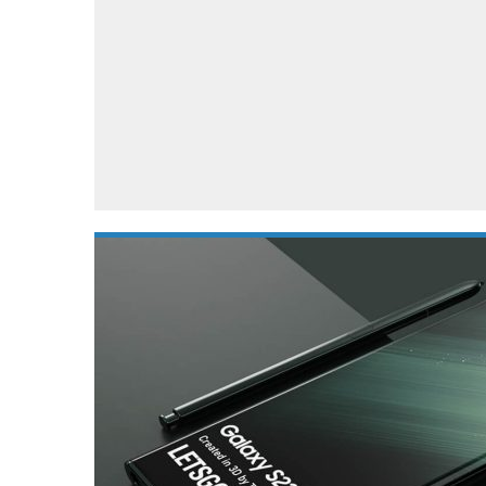
Accessoires
Gratis producten
HTC
Samsung
S
Apps
Hardware
S
Beurzen
Home entertainment
S
Camcorders
Industrie nieuws
S