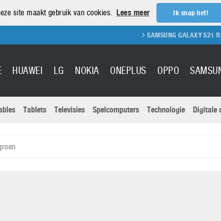
eze site maakt gebruik van cookies.
Lees meer
Ik snap het!
SAMSUNG GALAXY S21 REVIEW
E
HUAWEI
LG
NOKIA
ONEPLUS
OPPO
SAMSU
ables
Tablets
Televisies
Spelcomputers
Technologie
Digitale
Actuele nieu
Sony
Panasonic
groen
Vivo
Google
onitoren
Tablets
Xiaomi
Microsoft
pvouwbare
Technologie
Canon
Nintendo
elefoons
Televisies
Nikon
S & Software