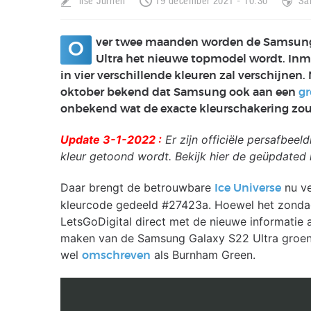
Ilse Jurrien
19 december 2021 - 10:30
Sa
ver twee maanden worden de Samsung G
O
Ultra het nieuwe topmodel wordt. Inmi
in vier verschillende kleuren zal verschijnen
oktober bekend dat Samsung ook aan een
g
onbekend wat de exacte kleurschakering zo
Update 3-1-2022 :
Er zijn officiële persafbee
kleur getoond wordt. Bekijk hier de geüpdated
Daar brengt de betrouwbare
nu ve
Ice Universe
kleurcode gedeeld #27423a. Hoewel het zondag
LetsGoDigital direct met de nieuwe informatie 
maken van de Samsung Galaxy S22 Ultra groen.
wel
als Burnham Green.
omschreven