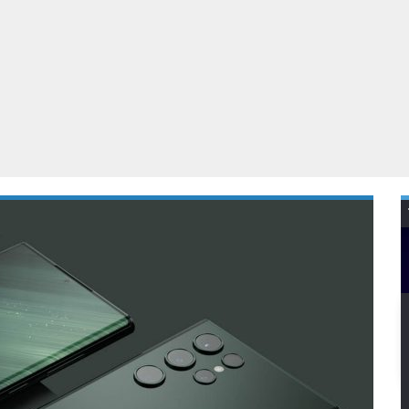
Virtual Reality
Alle merken
Olympus
martphones
Wearables
peakers & HiFi
Alle categorieën
pelcomputers
ysteemcamera’s