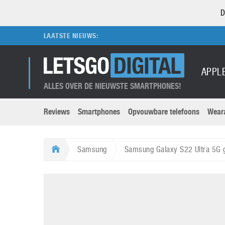
D
LAATSTE NIEUWS:
APPL
ALLES OVER DE NIEUWSTE SMARTPHONES!
Reviews
Smartphones
Opvouwbare telefoons
Wear
Merken submenu
Categorien submenu
Apple
LG
Samsung
Samsung Galaxy S22 Ultra 5G 
Caviar
Motorola
5G
Computer
M
Computermuseum
Nokia
Aanbiedingen
Digitale camera’s
O
Honor
OnePlus
t
Abonnement
DSLR camera’s
Huawei
Oppo
O