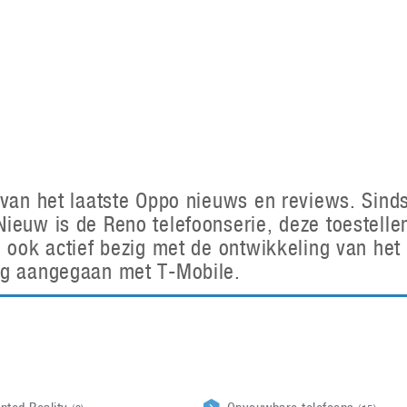
Virtual Reality
Alle merken
Olympus
martphones
Wearables
peakers & HiFi
Alle categorieën
pelcomputers
ysteemcamera’s
t van het laatste Oppo nieuws en reviews. Si
ieuw is de Reno telefoonserie, deze toestellen
h ook actief bezig met de ontwikkeling van het
ng aangegaan met T-Mobile.