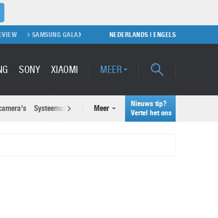
UNG GALAXY S21, S21 PLUS EN S21 ULTRA
NEDERLANDS
SAMSUNG GALAXY NOTE 2
|
ENGELS
NG
SONY
XIAOMI
MEER
Nieuws tip?
 camera’s
Systeemcamera’s
Meer
Actuele nieuwsberichten
Vertel het ons
Samsung Unpacked 2022: Galaxy
wsberichten
Z Fold 4 en Galaxy Z Flip 4
26 juli 2022
Waarom voelt je smartphone soms sneller ‘vol’
dan vroeger?
Google Pixel 7 Pro
9 juni 2026
2 maart 2022
Samsung S25: dit moet je weten over de nieuwe