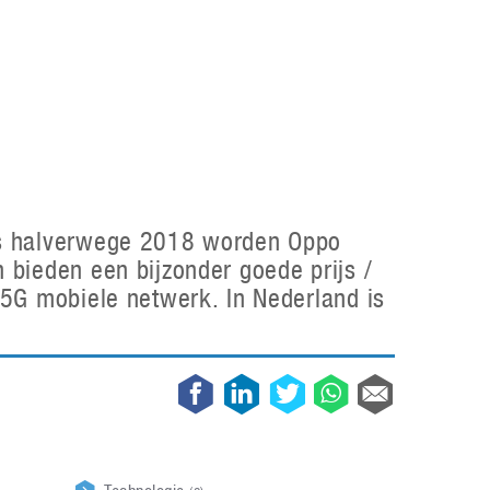
Galaxy
11 augustus 2025
Robot tentoonstelling van Chriet Titulaer in
Bonami Museum
25 oktober 2024
nds halverwege 2018 worden Oppo
 bieden een bijzonder goede prijs /
 5G mobiele netwerk. In Nederland is