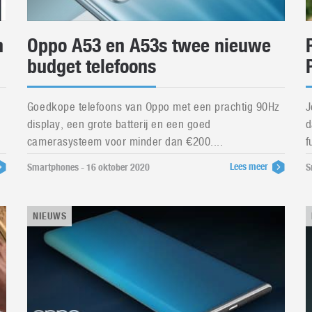
h
Oppo A53 en A53s twee nieuwe
budget telefoons
Goedkope telefoons van Oppo met een prachtig 90Hz
J
display, een grote batterij en een goed
d
camerasysteem voor minder dan €200....
f
Lees meer
Smartphones - 16 oktober 2020
S
NIEUWS