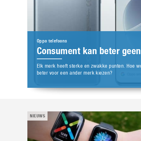
Oppo telefoons
Consument kan beter geen
Elk merk heeft sterke en zwakke punten. Hoe w
beter voor een ander merk kiezen?
NIEUWS