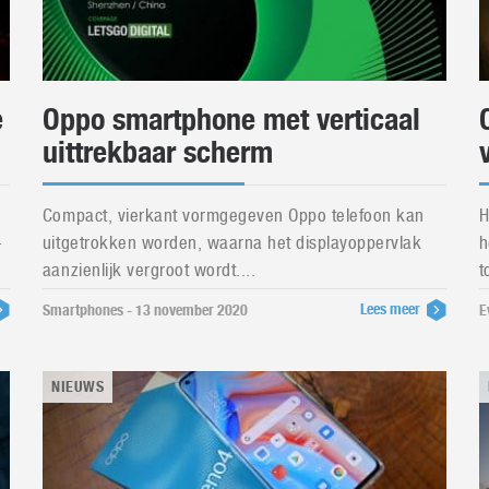
e
Oppo smartphone met verticaal
uittrekbaar scherm
d
Compact, vierkant vormgegeven Oppo telefoon kan
H
-
uitgetrokken worden, waarna het displayoppervlak
h
aanzienlijk vergroot wordt....
t
Lees meer
Smartphones - 13 november 2020
E
NIEUWS