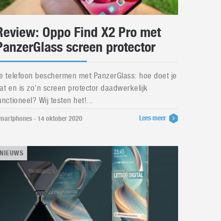
Review: Oppo Find X2 Pro met
PanzerGlass screen protector
e telefoon beschermen met PanzerGlass: hoe doet je
at en is zo'n screen protector daadwerkelijk
unctioneel? Wij testen het!...
Lees meer
martphones - 14 oktober 2020
NIEUWS