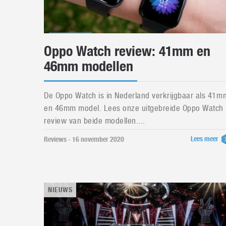
Oppo Watch review: 41mm en
46mm modellen
De Oppo Watch is in Nederland verkrijgbaar als 41m
en 46mm model. Lees onze uitgebreide Oppo Watch
review van beide modellen....
Lees meer
Reviews - 16 november 2020
NIEUWS