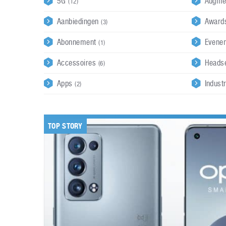
5G
Augme
(12)
Aanbiedingen
Awar
(3)
Abonnement
Evene
(1)
Accessoires
Heads
(6)
Apps
Indust
(2)
TOP STORY