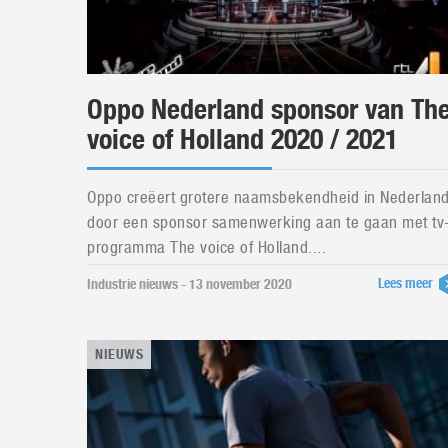
Oppo Nederland sponsor van Th
voice of Holland 2020 / 2021
Oppo creëert grotere naamsbekendheid in Nederlan
door een sponsor samenwerking aan te gaan met tv
programma The voice of Holland....
Lees meer
Industrie nieuws - 13 november 2020
NIEUWS