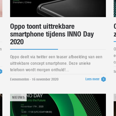
Oppo toont uittrekbare
smartphone tijdens INNO Day
2020
m
O
e
Oppo deelt via twitter een teaser afbeelding van een
c
uittrekbare concept smartphone. Deze unieke
telefoon wordt morgen onthuld!...
S
Lees meer
Evenementen - 16 november 2020
NIEUWS