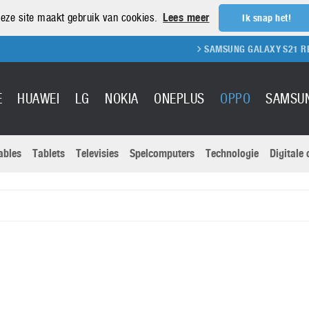
eze site maakt gebruik van cookies.
Lees meer
Ik snap het!
SAMSUNG GALAXY S21 REVIEW
SAMS
E
HUAWEI
LG
NOKIA
ONEPLUS
OPPO
SAMSU
ables
Tablets
Televisies
Spelcomputers
Technologie
Digitale
Actuele nieu
Sony
Panasonic
Vivo
Google
onitoren
Tablets
Xiaomi
Microsoft
pvouwbare
Technologie
Canon
Nintendo
elefoons
Televisies
Nikon
S & Software