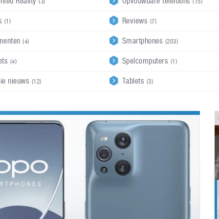
nted Reality
Opvouwbare telefoons
(3)
(15)
ds
Reviews
(1)
(7)
menten
Smartphones
(4)
(203)
ets
Spelcomputers
(4)
(1)
rie nieuws
Tablets
(12)
(3)