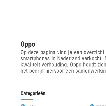
Accessoires
Gratis producten
HTC
Samsung
S
Apps
Hardware
S
Beurzen
Home entertainment
S
Camcorders
Industrie nieuws
S
Oppo
Op deze pagina vind je een overzich
smartphones in Nederland verkocht. N
kwaliteit verhouding. Oppo houdt zic
het bedrijf hiervoor een samenwerki
Categorieën