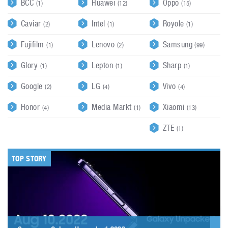
BCC
Huawei
Oppo
(1)
(12)
(15)
Caviar
Intel
Royole
(2)
(1)
(1)
Fujifilm
Lenovo
Samsung
(1)
(2)
(99)
Glory
Lepton
Sharp
(1)
(1)
(1)
Google
LG
Vivo
(2)
(4)
(4)
Honor
Media Markt
Xiaomi
(4)
(1)
(13)
ZTE
(1)
TOP STORY