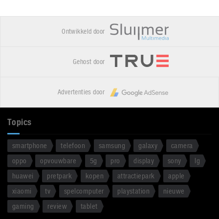
Ontwikkeld door
Gehost door
Advertenties door
Topics
smartphone
telefoon
samsung
galaxy
camera
oppo
opvouwbare
5g
pro
display
sony
lg
huawei
pretpark
kopen
attractiepark
apple
xiaomi
tv
spelcomputer
playstation
nieuwe
gaming
review
tablet