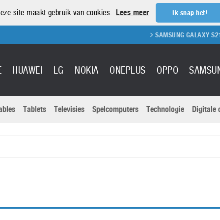
eze site maakt gebruik van cookies.
Lees meer
Ik snap het!
SAMSUNG GALAXY S21 REVIEW
E
HUAWEI
LG
NOKIA
ONEPLUS
OPPO
SAMSU
ables
Tablets
Televisies
Spelcomputers
Technologie
Digitale
Actuele nieu
Sony
Panasonic
Vivo
Google
onitoren
Tablets
Xiaomi
Microsoft
pvouwbare
Technologie
Canon
Nintendo
elefoons
Televisies
Nikon
S & Software