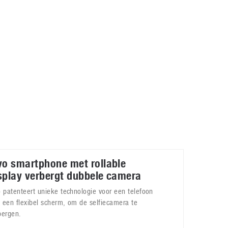
Galaxy
11 augustus 2025
Robot tentoonstelling van Chriet Titulaer in
Bonami Museum
25 oktober 2024
vo smartphone met rollable
splay verbergt dubbele camera
o patenteert unieke technologie voor een telefoon
 een flexibel scherm, om de selfiecamera te
bergen.