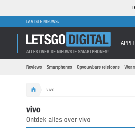
D
LAATSTE NIEUWS:
APPL
ALLES OVER DE NIEUWSTE SMARTPHONES!
Reviews
Smartphones
Opvouwbare telefoons
Wear
Merken submenu
Categorien submenu
Apple
LG
vivo
Caviar
Motorola
5G
Computer
M
vivo
Computermuseum
Nokia
Aanbiedingen
Digitale camera’s
O
Ontdek alles over vivo
Honor
OnePlus
t
Abonnement
DSLR camera’s
Huawei
Oppo
O