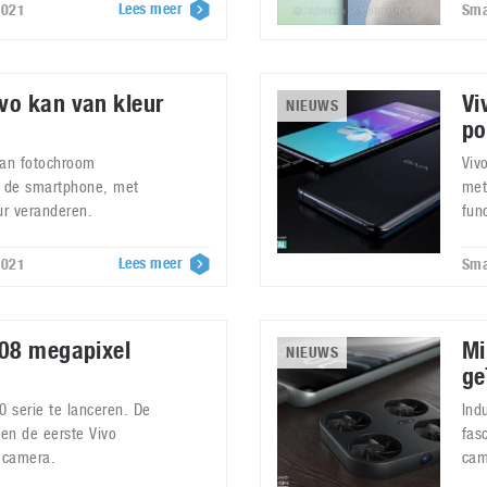
Lees meer
2021
Sma
vo kan van kleur
Vi
NIEUWS
po
van fotochroom
Viv
 de smartphone, met
met
ur veranderen.
func
Lees meer
2021
Sma
108 megapixel
Mi
NIEUWS
ge
0 serie te lanceren. De
Ind
en de eerste Vivo
fas
 camera.
cam