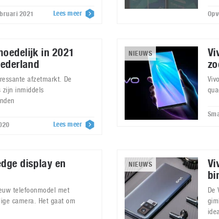
Lees meer
ebruari 2021
Opv
moedelijk in 2021
Vi
NIEUWS
Nederland
zo
eressante afzetmarkt. De
Viv
 zijn inmiddels
qua
anden
Sma
Lees meer
020
edge display en
Vi
NIEUWS
bi
nieuw telefoonmodel met
De 
dige camera. Het gaat om
gim
ide