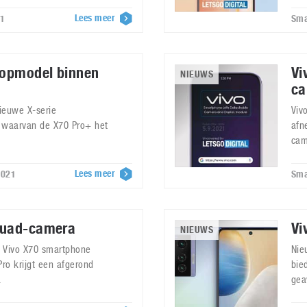
Lees meer
21
Sma
topmodel binnen
Vi
NIEUWS
ca
nieuwe X-serie
Viv
, waarvan de X70 Pro+ het
afn
cam
Lees meer
2021
Sma
quad-camera
Vi
NIEUWS
e Vivo X70 smartphone
Nie
ro krijgt een afgerond
bie
.
gea