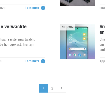
Lees meer
2020
Sma
de verwachte
Sm
NIEUWS
en
o haar eerste smartwatch.
Chi
de horlogekast, hier zijn
om 
ond
Lees meer
0
App
2
1