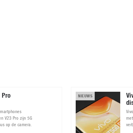
Virtual Reality
Alle merken
Olympus
martphones
Wearables
peakers & HiFi
Alle categorieën
pelcomputers
ysteemcamera’s
 Pro
Vi
NIEUWS
di
 smartphones
Viv
n V23 Pro zijn 5G
met
cus op de camera.
ver