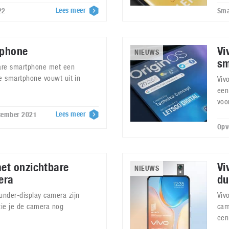
Lees meer
22
Sma
tphone
Vi
NIEUWS
sm
bare smartphone met een
le smartphone vouwt uit in
Viv
een
voor
Lees meer
ecember 2021
Opv
et onzichtbare
Vi
NIEUWS
era
du
nder-display camera zijn
Viv
zie je de camera nog
cam
een