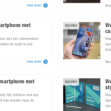
Lees meer
Dro
martphone met
Vi
NIEUWS
ca
hone met een uitneembare
Viv
ellers de lucht in kan
cam
len
Lees meer
Sma
smartphone met
Vi
NIEUWS
st
sche flip telefoon met een
Viv
apt kan worden naar de
sty
uit