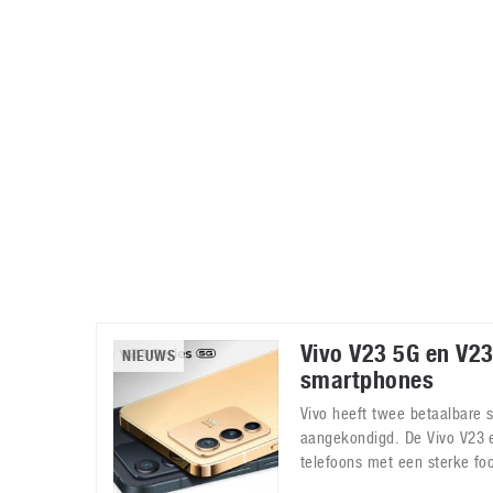
Accessoires
Gratis producten
HTC
Samsung
S
Apps
Hardware
S
Beurzen
Home entertainment
S
Camcorders
Industrie nieuws
S
Vivo V23 5G en V23
NIEUWS
smartphones
Vivo heeft twee betaalbare
aangekondigd. De Vivo V23 e
telefoons met een sterke fo