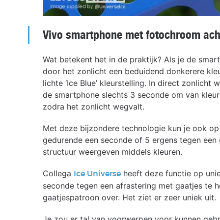
Vivo smartphone met fotochroom ach
Wat betekent het in de praktijk? Als je de sma
door het zonlicht een beduidend donkerere kle
lichte ‘Ice Blue’ kleurstelling. In direct zonlic
de smartphone slechts 3 seconde om van kleur 
zodra het zonlicht wegvalt.
Met deze bijzondere technologie kun je ook op
gedurende een seconde of 5 ergens tegen een g
structuur weergeven middels kleuren.
Collega
heeft deze functie op uni
Ice Universe
seconde tegen een afrastering met gaatjes te h
gaatjespatroon over. Het ziet er zeer uniek uit.
Je zou er tal van voorwerpen voor kunnen gebr