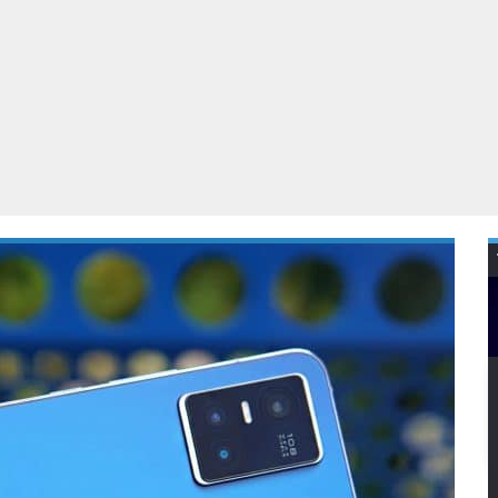
Virtual Reality
Alle merken
Olympus
martphones
Wearables
peakers & HiFi
Alle categorieën
pelcomputers
ysteemcamera’s