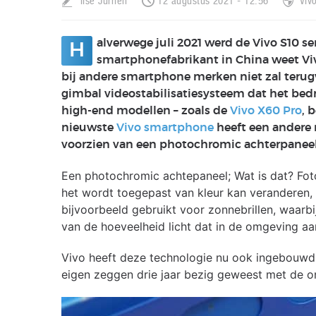
Ilse Jurrien
12 augustus 2021 - 12:56
Viv
alverwege juli 2021 werd de Vivo S10 s
H
smartphonefabrikant in China weet Viv
bij andere smartphone merken niet zal terug
gimbal videostabilisatiesysteem dat het bedri
high-end modellen – zoals de
Vivo X60 Pro
, 
nieuwste
Vivo smartphone
heeft een andere 
voorzien van een photochromic achterpaneel
Een photochromic achtepaneel; Wat is dat? Fot
het wordt toegepast van kleur kan veranderen,
bijvoorbeeld gebruikt voor zonnebrillen, waarbi
van de hoeveelheid licht dat in de omgeving aa
Vivo heeft deze technologie nu ook ingebouwd 
eigen zeggen drie jaar bezig geweest met de on