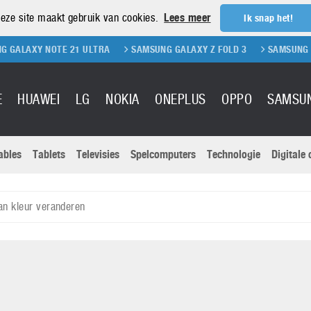
eze site maakt gebruik van cookies.
Lees meer
Ik snap het!
E 21 ULTRA
SAMSUNG GALAXY Z FOLD 3
SAMSUNG GALAXY Z FLIP
E
HUAWEI
LG
NOKIA
ONEPLUS
OPPO
SAMSU
ables
Tablets
Televisies
Spelcomputers
Technologie
Digitale
Actuele nieu
Sony
Panasonic
an kleur veranderen
Vivo
Google
onitoren
Tablets
Xiaomi
Microsoft
pvouwbare
Technologie
Canon
Nintendo
elefoons
Televisies
Nikon
S & Software