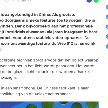
o
Smartphones
erie aangekondigd in China. Als grootste
o doorgaans unieke features toe te voegen, die je
vinden. Denk bijvoorbeeld aan het professionele
jf inmiddels alweer enkele jaren integreert in haar
bedoelt voor uiterst stabiele video-opnames. De
noemenswaardige feature, de Vivo S10 is namelijk
.
ochrome techniek zorgt ervoor dat het object waarop
 wanneer het in het licht wordt gehouden. Het wordt
j de brilglazen lichter/donkerder worden afhankelijk
nwezig is.
in een smartphone. De Chinese fabrikant is naar
twikkeling van dit unieke achterpaneel.