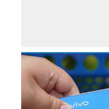
Accessoires
Gratis producten
HTC
Samsung
S
Apps
Hardware
S
Beurzen
Home entertainment
S
Camcorders
Industrie nieuws
S