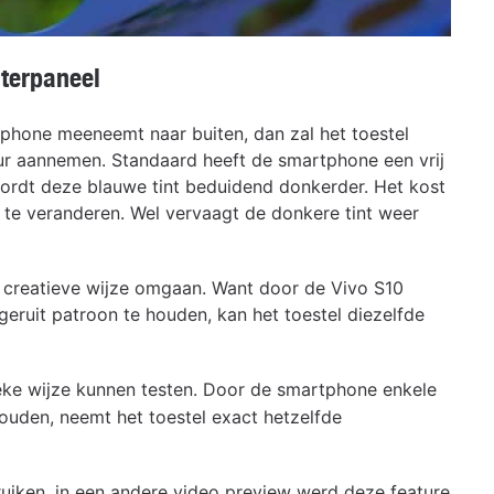
terpaneel
rtphone meeneemt naar buiten, dan zal het toestel
ur aannemen. Standaard heeft de smartphone een vrij
ht wordt deze blauwe tint beduidend donkerder. Het kost
te veranderen. Wel vervaagt de donkere tint weer
 creatieve wijze omgaan. Want door de Vivo S10
eruit patroon te houden, kan het toestel diezelfde
eke wijze kunnen testen. Door de smartphone enkele
ouden, neemt het toestel exact hetzelfde
uiken, in een andere video preview werd deze feature