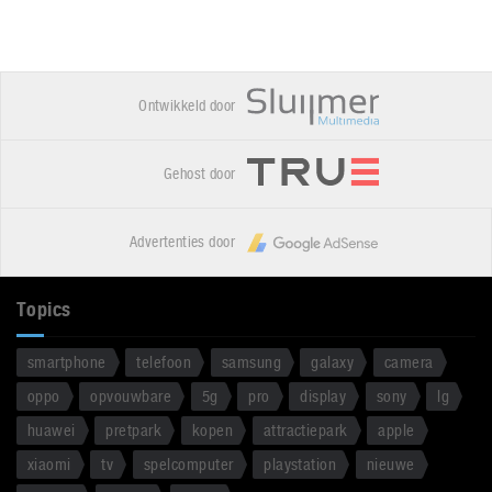
Ontwikkeld door
Gehost door
Advertenties door
Topics
smartphone
telefoon
samsung
galaxy
camera
oppo
opvouwbare
5g
pro
display
sony
lg
huawei
pretpark
kopen
attractiepark
apple
xiaomi
tv
spelcomputer
playstation
nieuwe