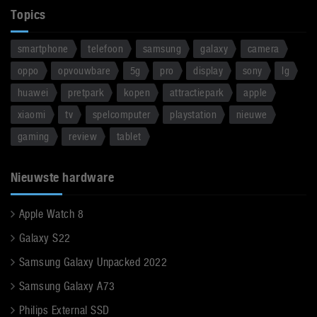
Topics
smartphone
telefoon
samsung
galaxy
camera
oppo
opvouwbare
5g
pro
display
sony
lg
huawei
pretpark
kopen
attractiepark
apple
xiaomi
tv
spelcomputer
playstation
nieuwe
gaming
review
tablet
Nieuwste hardware
Apple Watch 8
Galaxy S22
Samsung Galaxy Unpacked 2022
Samsung Galaxy A73
Philips External SSD