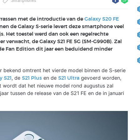
Smartphones
rrassen met de introductie van de
Galaxy S20 FE
nnen de Galaxy S-serie levert deze smartphone veel
js. Het toestel werd dan ook een regelrechte
er verwacht, de Galaxy S21 FE 5G (SM-G990B). Zal
e Fan Edition dit jaar een beduidend minder
er bekend omtrent het vierde model binnen de S-serie
, de
en de
gevoerd worden,
y S21
S21 Plus
S21 Ultra
t wordt dat het nieuwe model rond augustus zal
jaar tussen de release van de S21 FE en de in januari