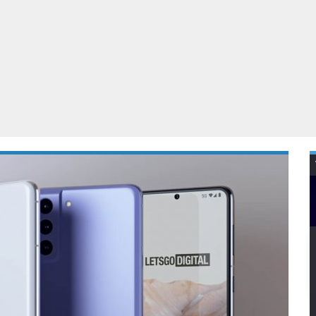
Virtual Reality
Alle merken
Olympus
martphones
Wearables
peakers & HiFi
Alle categorieën
pelcomputers
ysteemcamera’s