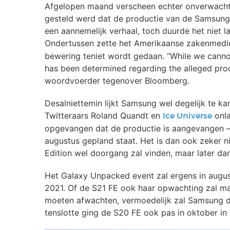
Afgelopen maand verscheen echter onverwachts
gesteld werd dat de productie van de Samsung 
een aannemelijk verhaal, toch duurde het niet l
Ondertussen zette het Amerikaanse zakenmed
bewering teniet wordt gedaan. “While we cannot
has been determined regarding the alleged pr
woordvoerder tegenover Bloomberg.
Desalniettemin lijkt Samsung wel degelijk te 
Twitteraars Roland Quandt en
onla
Ice Universe
opgevangen dat de productie is aangevangen – 
augustus gepland staat. Het is dan ook zeker 
Edition wel doorgang zal vinden, maar later dan 
Het Galaxy Unpacked event zal ergens in augus
2021. Of de S21 FE ook haar opwachting zal ma
moeten afwachten, vermoedelijk zal Samsung de
tenslotte ging de S20 FE ook pas in oktober in