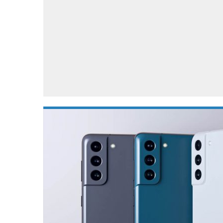
Accessoires
Gratis producten
HTC
Samsung
S
Apps
Hardware
S
Beurzen
Home entertainment
S
Camcorders
Industrie nieuws
S