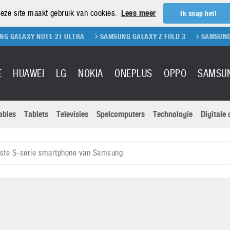
eze site maakt gebruik van cookies.
Lees meer
Ik snap het!
 NOTE 21 ULTRA
SAMSUNG GALAXY Z FOLD 3
SAMSUNG GALAXY Z 
E
HUAWEI
LG
NOKIA
ONEPLUS
OPPO
SAMSU
ables
Tablets
Televisies
Spelcomputers
Technologie
Digitale
Actuele nieu
Sony
Panasonic
wste S-serie smartphone van Samsung
Vivo
Google
onitoren
Tablets
Xiaomi
Microsoft
pvouwbare
Technologie
Canon
Nintendo
elefoons
Televisies
Nikon
S & Software