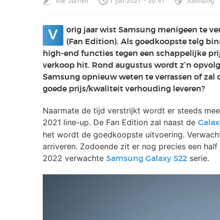
Ilse Jurrien
1 juli 2021 - 20:41
Samsung
orig jaar wist Samsung menigeen te ve
V
(Fan Edition). Als goedkoopste telg bi
high-end functies tegen een schappelijke pri
verkoop hit. Rond augustus wordt z’n opvolg
Samsung opnieuw weten te verrassen of zal d
goede prijs/kwaliteit verhouding leveren?
Naarmate de tijd verstrijkt wordt er steeds me
2021 line-up. De Fan Edition zal naast de
Galax
het wordt de goedkoopste uitvoering. Verwach
arriveren. Zodoende zit er nog precies een half 
2022 verwachte
serie.
Samsung Galaxy S22