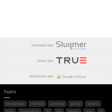
Ontwikkeld door
Gehost door
Advertenties door
Topics
smartphone
telefoon
samsung
galaxy
camera
oppo
opvouwbare
5g
pro
display
sony
lg