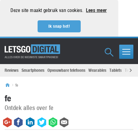
Deze site maakt gebruik van cookies.
Lees meer
Ik snap het!
ALLES OVER DE NIEUWSTE SMARTPHONES!
Reviews
Smartphones
Opvouwbare telefoons
Wearables
Tablets
Televisi
fe
fe
Ontdek alles over fe