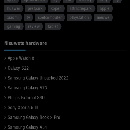
huawei
pretpark
kopen
attractiepark
apple
xiaomi
tv
spelcomputer
playstation
nieuwe
gaming
review
tablet
Nieuwste hardware
Apple Watch 8
Galaxy S22
Samsung Galaxy Unpacked 2022
Samsung Galaxy A73
Philips External SSD
Sony Xperia 5 III
Samsung Galaxy Book 2 Pro
Samsung Galaxy A54