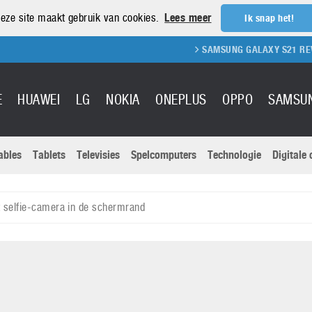
eze site maakt gebruik van cookies.
Lees meer
Ik snap het!
SAMSUNG GALAXY S21 REVIEW
E
HUAWEI
LG
NOKIA
ONEPLUS
OPPO
SAMSU
ables
Tablets
Televisies
Spelcomputers
Technologie
Digitale
Actuele nieu
Sony
Panasonic
selfie-camera in de schermrand
Vivo
Google
onitoren
Tablets
Xiaomi
Microsoft
pvouwbare
Technologie
Canon
Nintendo
elefoons
Televisies
Nikon
S & Software