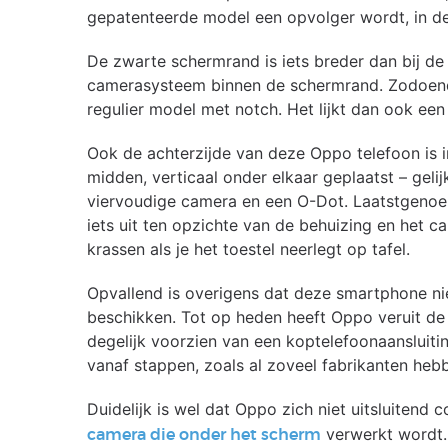
gepatenteerde model een opvolger wordt, in d
De zwarte schermrand is iets breder dan bij d
camerasysteem binnen de schermrand. Zodoende l
regulier model met notch. Het lijkt dan ook een u
Ook de achterzijde van deze Oppo telefoon is i
midden, verticaal onder elkaar geplaatst – geli
viervoudige camera en een O-Dot. Laatstgenoem
iets uit ten opzichte van de behuizing en het c
krassen als je het toestel neerlegt op tafel.
Opvallend is overigens dat deze smartphone nie
beschikken. Tot op heden heeft Oppo veruit d
degelijk voorzien van een koptelefoonaansluiti
vanaf stappen, zoals al zoveel fabrikanten heb
Duidelijk is wel dat Oppo zich niet uitsluitend
verwerkt wordt. 
camera die onder het scherm