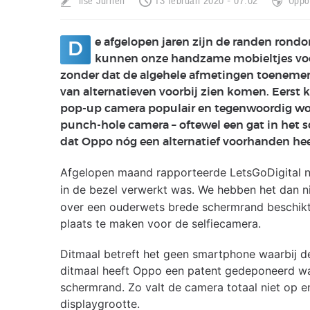
Ilse Jurrien
13 februari 2020 - 07:02
Oppo
e afgelopen jaren zijn de randen ron
D
kunnen onze handzame mobieltjes voor
zonder dat de algehele afmetingen toenemen
van alternatieven voorbij zien komen. Eerst
pop-up camera populair en tegenwoordig wor
punch-hole camera – oftewel een gat in het sc
dat Oppo nóg een alternatief voorhanden hee
Afgelopen maand rapporteerde LetsGoDigital 
in de bezel verwerkt was. We hebben het dan n
over een ouderwets brede schermrand beschikt.
plaats te maken voor de selfiecamera.
Ditmaal betreft het geen smartphone waarbij de
ditmaal heeft Oppo een patent gedeponeerd waa
schermrand. Zo valt de camera totaal niet op 
displaygrootte.