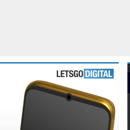
Virtual Reality
Alle merken
Olympus
martphones
Wearables
peakers & HiFi
Alle categorieën
pelcomputers
ysteemcamera’s