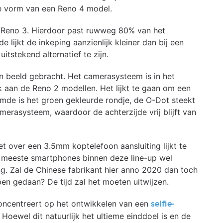
e vorm van een Reno 4 model.
e Reno 3. Hierdoor past ruwweg 80% van het
ijkt de inkeping aanzienlijk kleiner dan bij een
itstekend alternatief te zijn.
n beeld gebracht. Het camerasysteem is in het
jk aan de Reno 2 modellen. Het lijkt te gaan om een
de is het groen gekleurde rondje, de O-Dot steekt
amerasysteem, waardoor de achterzijde vrij blijft van
t over een 3.5mm koptelefoon aansluiting lijkt te
e meeste smartphones binnen deze line-up wel
ng. Zal de Chinese fabrikant hier anno 2020 dan toch
ben gedaan? De tijd zal het moeten uitwijzen.
 concentreert op het ontwikkelen van een
selfie-
Hoewel dit natuurlijk het ultieme einddoel is en de