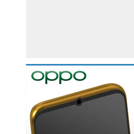
Accessoires
Gratis producten
HTC
Samsung
S
Apps
Hardware
S
Beurzen
Home entertainment
S
Camcorders
Industrie nieuws
S