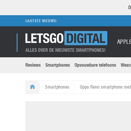
D
LAATSTE NIEUWS:
APPL
ALLES OVER DE NIEUWSTE SMARTPHONES!
Reviews
Smartphones
Opvouwbare telefoons
Wear
Merken submenu
Categorien submenu
Apple
LG
Smartphones
Oppo Reno smartphone met 
Caviar
Motorola
5G
Computer
M
Computermuseum
Nokia
Aanbiedingen
Digitale camera’s
O
Honor
OnePlus
t
Abonnement
DSLR camera’s
Huawei
Oppo
O