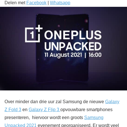
Delen met
Facebook
|
Whatsapp
Over minder dan drie uur zal Samsung de nieuwe
Galaxy
Z Fold 3
en
Galaxy Z Flip 3
opvouwbare smartphones
presenteren, hiervoor wordt een groots
Samsung
Unpacked 2021
evenement georganiseerd. Er wordt veel