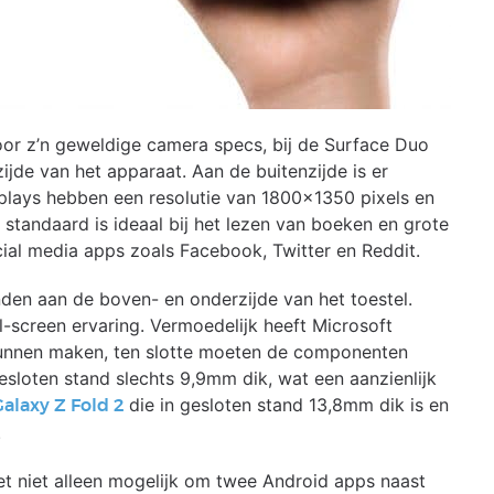
oor z’n geweldige camera specs, bij de Surface Duo
ijde van het apparaat. Aan de buitenzijde is er
plays hebben een resolutie van 1800×1350 pixels en
tandaard is ideaal bij het lezen van boeken en grote
cial media apps zoals Facebook, Twitter en Reddit.
den aan de boven- en onderzijde van het toestel.
l-screen ervaring. Vermoedelijk heeft Microsoft
kunnen maken, ten slotte moeten de componenten
esloten stand slechts 9,9mm dik, wat een aanzienlijk
die in gesloten stand 13,8mm dik is en
laxy Z Fold 2
.
 het niet alleen mogelijk om twee Android apps naast