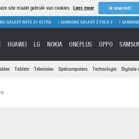
eze site maakt gebruik van cookies.
Lees meer
Ik snap het!
Y NOTE 21 ULTRA
SAMSUNG GALAXY Z FOLD 3
SAMSUNG GALAXY Z
E
HUAWEI
LG
NOKIA
ONEPLUS
OPPO
SAMSU
ables
Tablets
Televisies
Spelcomputers
Technologie
Digitale
Actuele nieu
Sony
Panasonic
ew
Vivo
Google
onitoren
Tablets
Xiaomi
Microsoft
pvouwbare
Technologie
Canon
Nintendo
elefoons
Televisies
Nikon
S & Software