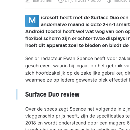
Ilse Jurrien
21 juni 2021 - 08:55
Microsof
icrosoft heeft met de Surface Duo een
M
anderhalve maand is deze 2-in-1 smart
Android toestel heeft wel wat weg van een o
flexibel scherm zijn er echter twee displays
heeft dit apparaat zoal te bieden en biedt 
Senior redacteur Ewan Spence heeft voor zak
geschreven, waarin hij ingaat op het gebruik v
zich hoofdzakelijk op de zakelijke gebruiker, 
waarmee ze op iedere gewenste plek effectief
Surface Duo review
Over de specs zegt Spence het volgende in zijn
vlaggenschip prijs heeft, zijn de specificaties 
2018 en wordt ondersteund door een magere 
is ook niet om over naar huis te schrijven. De e