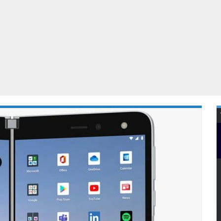
Virtual Reality
Alle merken
Olympus
martphones
Wearables
peakers & HiFi
Alle categorieën
pelcomputers
ysteemcamera’s