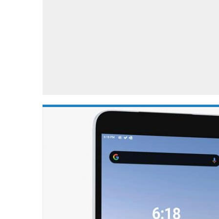
Accessoires
Gratis producten
HTC
Samsung
S
Apps
Hardware
S
Beurzen
Home entertainment
S
Camcorders
Industrie nieuws
S