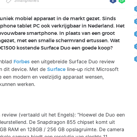
t
Smartphones
 uniek mobiel apparaat in de markt gezet. Sinds
phone tablet PC ook verkrijgbaar in Nederland. Het
pvouwbare smartphone. In plaats van een groot
 ingezet, met een smalle schermrand ertussen. Wat
de €1500 kostende Surface Duo een goede koop?
enblad
een uitgebreide Surface Duo review
Forbes
an dit device. Met de
line-up richt Microsoft
Surface
die een modern en veelzijdig apparaat wensen,
 kunnen werken.
 review (vertaald uit het Engels): “Hoewel de Duo een
teleurstellend. De Snapdragon 855 chipset komt uit
6GB RAM en 128GB / 256 GB opslagruimte. De camera
nkele camera biedt een resolutie van slechts 11