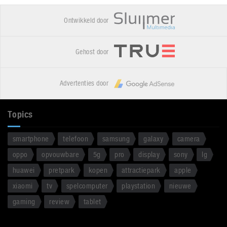
Ontwikkeld door
Gehost door
Advertenties door
Topics
smartphone
telefoon
samsung
galaxy
camera
oppo
opvouwbare
5g
pro
display
sony
lg
huawei
pretpark
kopen
attractiepark
apple
xiaomi
tv
spelcomputer
playstation
nieuwe
gaming
review
tablet