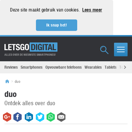
Deze site maakt gebruik van cookies.
Lees meer
Ik snap het!
ALLES OVER DE NIEUWSTE SMARTPHONES!
Reviews
Smartphones
Opvouwbare telefoons
Wearables
Tablets
Televisi
duo
duo
Ontdek alles over duo