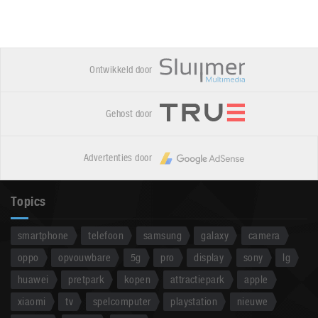
Ontwikkeld door
Gehost door
Advertenties door
Topics
smartphone
telefoon
samsung
galaxy
camera
oppo
opvouwbare
5g
pro
display
sony
lg
huawei
pretpark
kopen
attractiepark
apple
xiaomi
tv
spelcomputer
playstation
nieuwe