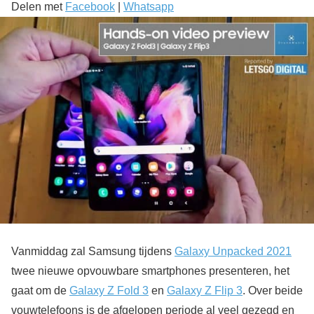
Delen met
Facebook
|
Whatsapp
Vanmiddag zal Samsung tijdens
Galaxy Unpacked 2021
twee nieuwe opvouwbare smartphones presenteren, het
gaat om de
Galaxy Z Fold 3
en
Galaxy Z Flip 3
. Over beide
vouwtelefoons is de afgelopen periode al veel gezegd en