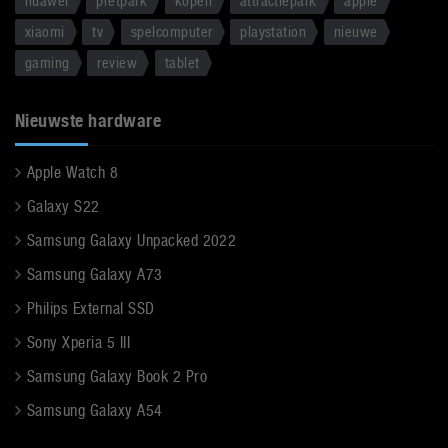
huawei
pretpark
kopen
attractiepark
apple
xiaomi
tv
spelcomputer
playstation
nieuwe
gaming
review
tablet
Nieuwste hardware
Apple Watch 8
Galaxy S22
Samsung Galaxy Unpacked 2022
Samsung Galaxy A73
Philips External SSD
Sony Xperia 5 III
Samsung Galaxy Book 2 Pro
Samsung Galaxy A54