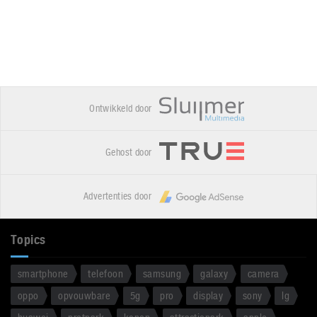
Ontwikkeld door
Gehost door
Advertenties door
Topics
smartphone
telefoon
samsung
galaxy
camera
oppo
opvouwbare
5g
pro
display
sony
lg