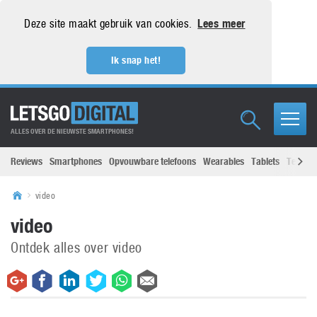
Deze site maakt gebruik van cookies.
Lees meer
Ik snap het!
ALLES OVER DE NIEUWSTE SMARTPHONES!
Reviews
Smartphones
Opvouwbare telefoons
Wearables
Tablets
Televisi
video
video
Ontdek alles over video