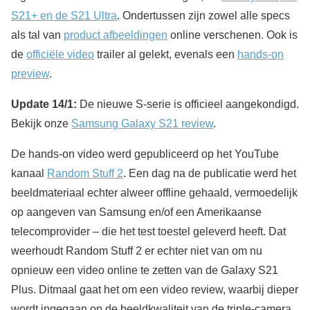
S21+ en de S21 Ultra
. Ondertussen zijn zowel alle specs
als tal van
product afbeeldingen
online verschenen. Ook is
de
officiële video
trailer al gelekt, evenals een
hands-on
preview
.
Update 14/1:
De nieuwe S-serie is officieel aangekondigd.
Bekijk onze
Samsung Galaxy S21 review
.
De hands-on video werd gepubliceerd op het YouTube
kanaal
Random Stuff 2
. Een dag na de publicatie werd het
beeldmateriaal echter alweer offline gehaald, vermoedelijk
op aangeven van Samsung en/of een Amerikaanse
telecomprovider – die het test toestel geleverd heeft. Dat
weerhoudt Random Stuff 2 er echter niet van om nu
opnieuw een video online te zetten van de Galaxy S21
Plus. Ditmaal gaat het om een video review, waarbij dieper
wordt ingegaan op de beeldkwaliteit van de triple-camera,