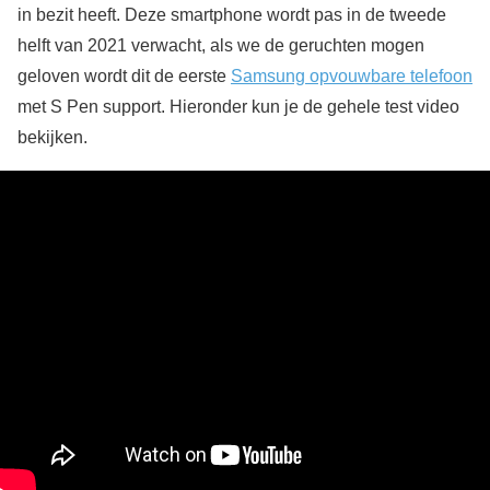
in bezit heeft. Deze smartphone wordt pas in de tweede
helft van 2021 verwacht, als we de geruchten mogen
geloven wordt dit de eerste
Samsung opvouwbare telefoon
met S Pen support. Hieronder kun je de gehele test video
bekijken.