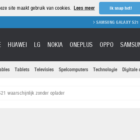
eze site maakt gebruik van cookies.
Lees meer
Ik snap het!
SAMSUNG GALAXY S21 REVIEW
E
HUAWEI
LG
NOKIA
ONEPLUS
OPPO
SAMSU
ables
Tablets
Televisies
Spelcomputers
Technologie
Digitale
Actuele nieu
Sony
Panasonic
1 waarschijnlijk zonder oplader
Vivo
Google
onitoren
Tablets
Xiaomi
Microsoft
pvouwbare
Technologie
Canon
Nintendo
elefoons
Televisies
Nikon
S & Software