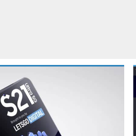
Virtual Reality
Alle merken
Olympus
martphones
Wearables
peakers & HiFi
Alle categorieën
pelcomputers
ysteemcamera’s