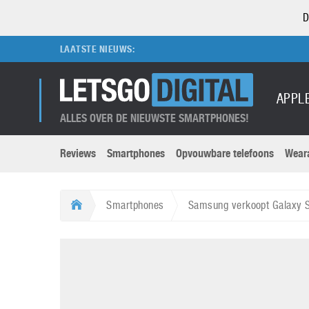
D
LAATSTE NIEUWS:
APPL
ALLES OVER DE NIEUWSTE SMARTPHONES!
Reviews
Smartphones
Opvouwbare telefoons
Wear
Merken submenu
Categorien submenu
Apple
LG
Smartphones
Samsung verkoopt Galaxy S2
Caviar
Motorola
5G
Computer
M
Computermuseum
Nokia
Aanbiedingen
Digitale camera’s
O
Honor
OnePlus
t
Abonnement
DSLR camera’s
Huawei
Oppo
O