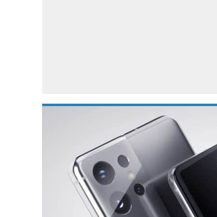
Accessoires
Gratis producten
HTC
Samsung
S
Apps
Hardware
S
Beurzen
Home entertainment
S
Camcorders
Industrie nieuws
S