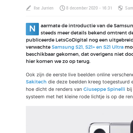
Ilse Jurrien
8 december 2020 - 16:31
Sam
aarmate de introductie van de Samsung
N
steeds meer details bekend omtrent de
publiceerde LetsGoDigital nog een uitgebreid
verwachte
Samsung S21, S21+ en S21 Ultra
mode
beschikbaar gekomen, dat overigens niet door
hier komen we zo op terug.
Ook zijn de eerste live beelden online versche
die deze beelden kreeg toegestuurd en o
Sakitech
hoe dicht de renders van
bij
Giuseppe Spinelli
systeem met het kleine rode lichtje is op de ren