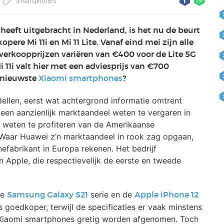
Smartphones
heeft uitgebracht in Nederland, is het nu de beurt
pere Mi 11i en Mi 11 Lite. Vanaf eind mei zijn alle
 verkoopprijzen variëren van €400 voor de Lite 5G
i 11i valt hier met een adviesprijs van €700
 nieuwste
Xiaomi smartphones
?
llen, eerst wat achtergrond informatie omtrent
jd een aanzienlijk marktaandeel weten te vergaren in
d weten te profiteren van de Amerikaanse
 Waar Huawei z’n marktaandeel in rook zag opgaan,
fabrikant in Europa rekenen. Het bedrijf
 Apple, die respectievelijk de eerste en tweede
de
serie en de
Samsung Galaxy S21
Apple iPhone 12
s goedkoper, terwijl de specificaties er vaak minstens
at Xiaomi smartphones gretig worden afgenomen. Toch