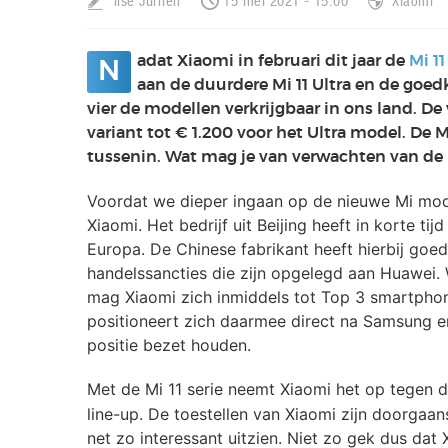
Ilse Jurrien
15 mei 2021 - 15:00
Xiaomi
adat Xiaomi in februari dit jaar de
Mi 11
N
aan de duurdere Mi 11 Ultra en de goedko
vier de modellen verkrijgbaar in ons land. De
variant tot € 1.200 voor het Ultra model. De M
tussenin. Wat mag je van verwachten van de
Voordat we dieper ingaan op de nieuwe Mi mode
Xiaomi. Het bedrijf uit Beijing heeft in korte ti
Europa. De Chinese fabrikant heeft hierbij goe
handelssancties die zijn opgelegd aan Huawei.
mag Xiaomi zich inmiddels tot Top 3 smartphone
positioneert zich daarmee direct na Samsung en
positie bezet houden.
Met de Mi 11 serie neemt Xiaomi het op tegen 
line-up. De toestellen van Xiaomi zijn doorgaan
net zo interessant uitzien. Niet zo gek dus d