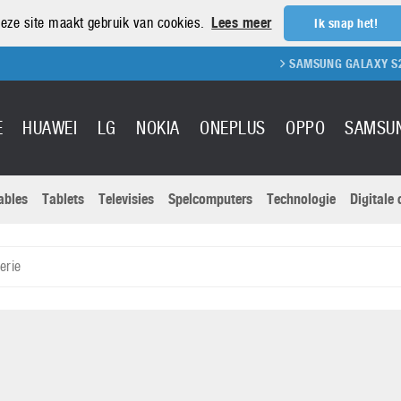
eze site maakt gebruik van cookies.
Lees meer
Ik snap het!
SAMSUNG GALAXY S21 REVIE
E
HUAWEI
LG
NOKIA
ONEPLUS
OPPO
SAMSU
ables
Tablets
Televisies
Spelcomputers
Technologie
Digitale
Actuele nieu
Sony
Panasonic
erie
Vivo
Google
onitoren
Tablets
Xiaomi
Microsoft
pvouwbare
Technologie
Canon
Nintendo
elefoons
Televisies
Nikon
S & Software