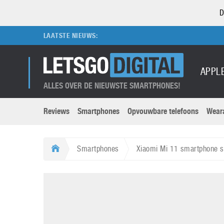
D
LAATSTE NIEUWS:
APPL
ALLES OVER DE NIEUWSTE SMARTPHONES!
Reviews
Smartphones
Opvouwbare telefoons
Wear
Merken submenu
Categorien submenu
Apple
LG
Smartphones
Xiaomi Mi 11 smartphone s
Caviar
Motorola
5G
Computer
M
Computermuseum
Nokia
Aanbiedingen
Digitale camera’s
O
Honor
OnePlus
t
Abonnement
DSLR camera’s
Huawei
Oppo
O