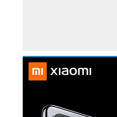
Accessoires
Gratis producten
HTC
Samsung
S
Apps
Hardware
S
Beurzen
Home entertainment
S
Camcorders
Industrie nieuws
S