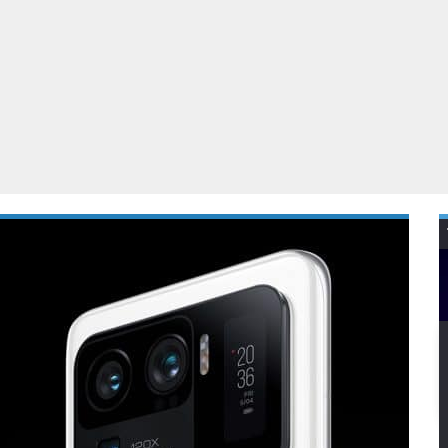
Virtual Reality
Alle merken
Olympus
martphones
Wearables
peakers & HiFi
Alle categorieën
pelcomputers
ysteemcamera’s