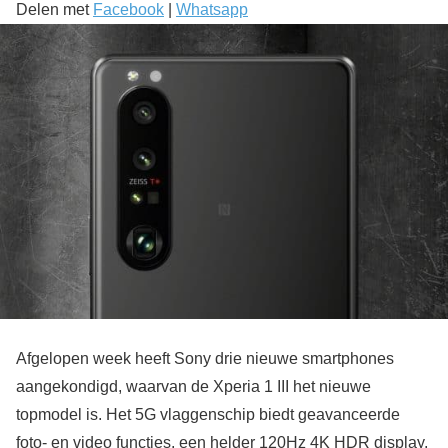
Delen met
Facebook
|
Whatsapp
Afgelopen week heeft Sony drie nieuwe smartphones
aangekondigd, waarvan de Xperia 1 III het nieuwe
topmodel is. Het 5G vlaggenschip biedt geavanceerde
foto- en video functies, een helder 120Hz 4K HDR display,