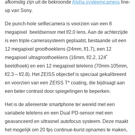
afkomstig zijn uit de bekroonde
Alpha systeemcamera
line-
up van Sony.
De punch-hole selfiecamera is voorzien van een 8
megapixel beeldsensor met f/2.0 lens. Aan de achterzijde
is een triple-camerasysteem geplaatst, bestaande uit een
12 megapixel groothoeklens (24mm, f/1.7), een 12
megapixel ultragroothoeklens (16mm, f/2.2, 124˚
beeldhoek) en een 12 megapixel telelens (70mm-105mm,
f/2.3 – f/2.8). Het ZEISS objectief is speciaal gekalibreerd
en voorzien van een ZEISS T* coating, die bijdraagt aan
een beter contrast door spiegelingen te beperken.
Het is de allereerste smartphone ter wereld met een
variabele telelens en een Dual PD-sensor met een
geavanceerd en ultrasnel autofocus systeem. Deze maakt
het mogelijk om 20 fps continue-burst opnames te maken,