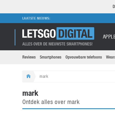
D
LAATSTE NIEUWS:
APPL
ALLES OVER DE NIEUWSTE SMARTPHONES!
Reviews
Smartphones
Opvouwbare telefoons
Wear
Merken submenu
Categorien submenu
Apple
LG
mark
Caviar
Motorola
5G
Computer
M
mark
Computermuseum
Nokia
Aanbiedingen
Digitale camera’s
O
Ontdek alles over mark
Honor
OnePlus
t
Abonnement
DSLR camera’s
Huawei
Oppo
O