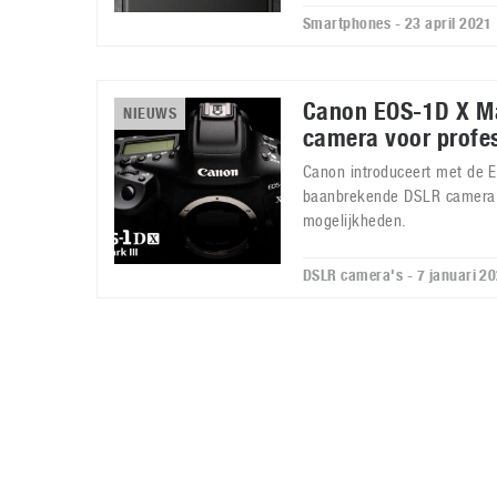
Smartphones - 23 april 2021
Canon EOS-1D X Ma
NIEUWS
camera voor profe
Canon introduceert met de E
baanbrekende DSLR camera
mogelijkheden.
DSLR camera's - 7 januari 2