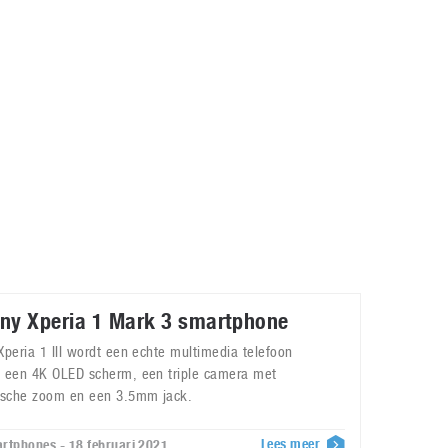
Galaxy
11 augustus 2025
Robot tentoonstelling van Chriet Titulaer in
Bonami Museum
25 oktober 2024
ny Xperia 1 Mark 3 smartphone
Xperia 1 III wordt een echte multimedia telefoon
 een 4K OLED scherm, een triple camera met
ische zoom en een 3.5mm jack.
Lees meer
rtphones - 18 februari 2021