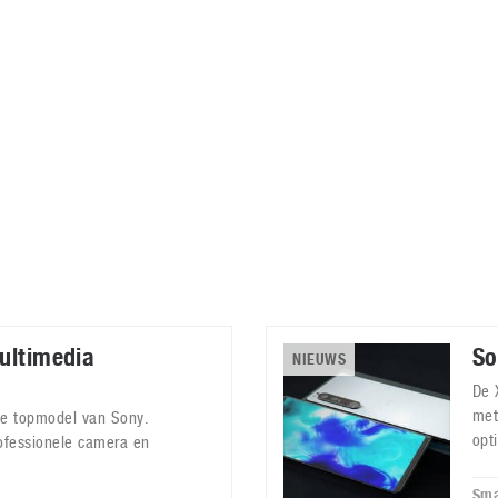
Virtual Reality
Alle merken
Olympus
martphones
Wearables
peakers & HiFi
Alle categorieën
pelcomputers
ysteemcamera’s
multimedia
So
NIEUWS
De 
met
ste topmodel van Sony.
opt
rofessionele camera en
Sma