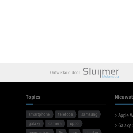
Ontwikkeld door
Topics
Nieuwst
smartphone
telefoon
samsung
Apple 
galaxy
camera
oppo
Galaxy
opvouwbare
5g
pro
display