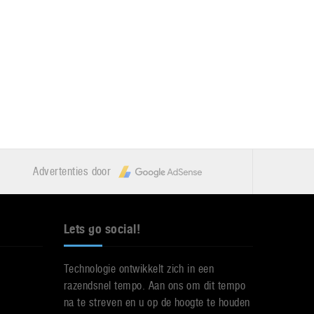
Advertenties door
Lets go social!
Technologie ontwikkelt zich in een
razendsnel tempo. Aan ons om dit tempo
na te streven en u op de hoogte te houden