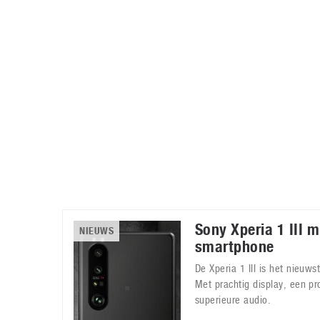
Accessoires
Gratis producten
HTC
Samsung
S
Apps
Hardware
S
Beurzen
Home entertainment
S
Camcorders
Industrie nieuws
S
Sony Xperia 1 III 
NIEUWS
smartphone
De Xperia 1 III is het nieuw
Met prachtig display, een p
superieure audio.