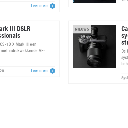
Lees meer
rk III DSLR
Ca
NIEUWS
ssionals
sy
st
OS-1D X Mark III een
 met indrukwekkende AF-
De 
sys
beh
Lees meer
020
Sys