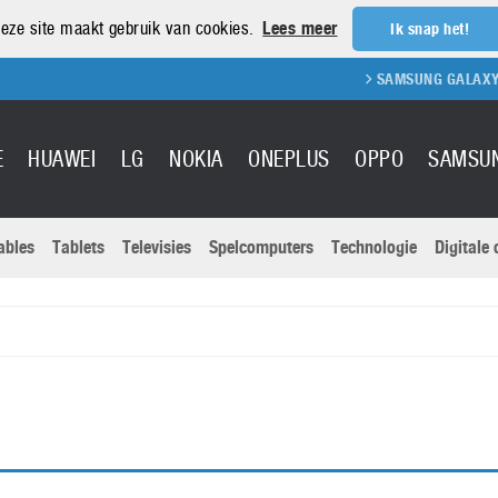
eze site maakt gebruik van cookies.
Lees meer
Ik snap het!
SAMSUNG GALAXY S2
E
HUAWEI
LG
NOKIA
ONEPLUS
OPPO
SAMSU
ables
Tablets
Televisies
Spelcomputers
Technologie
Digitale
Actuele nieu
Sony
Panasonic
Vivo
Google
onitoren
Tablets
Xiaomi
Microsoft
pvouwbare
Technologie
Canon
Nintendo
elefoons
Televisies
Nikon
S & Software