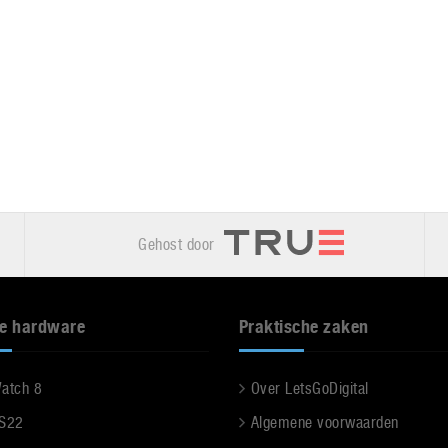
Gehost door
e hardware
Praktische zaken
Watch 8
Over LetsGoDigital
 S22
Algemene voorwaarden