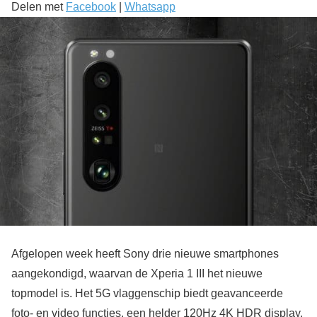
Delen met
Facebook
|
Whatsapp
Afgelopen week heeft Sony drie nieuwe smartphones
aangekondigd, waarvan de Xperia 1 III het nieuwe
topmodel is. Het 5G vlaggenschip biedt geavanceerde
foto- en video functies, een helder 120Hz 4K HDR display,