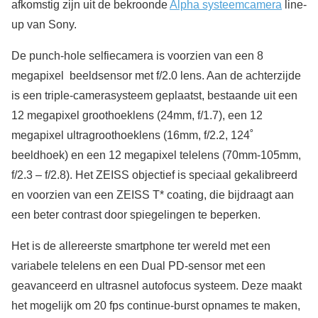
afkomstig zijn uit de bekroonde
Alpha systeemcamera
line-
up van Sony.
De punch-hole selfiecamera is voorzien van een 8
megapixel beeldsensor met f/2.0 lens. Aan de achterzijde
is een triple-camerasysteem geplaatst, bestaande uit een
12 megapixel groothoeklens (24mm, f/1.7), een 12
megapixel ultragroothoeklens (16mm, f/2.2, 124˚
beeldhoek) en een 12 megapixel telelens (70mm-105mm,
f/2.3 – f/2.8). Het ZEISS objectief is speciaal gekalibreerd
en voorzien van een ZEISS T* coating, die bijdraagt aan
een beter contrast door spiegelingen te beperken.
Het is de allereerste smartphone ter wereld met een
variabele telelens en een Dual PD-sensor met een
geavanceerd en ultrasnel autofocus systeem. Deze maakt
het mogelijk om 20 fps continue-burst opnames te maken,