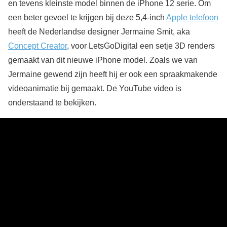
en tevens kleinste model binnen de iPhone 12 serie. Om
een beter gevoel te krijgen bij deze 5,4-inch
Apple telefoon
heeft de Nederlandse designer Jermaine Smit, aka
Concept Creator
, voor LetsGoDigital een setje 3D renders
gemaakt van dit nieuwe iPhone model. Zoals we van
Jermaine gewend zijn heeft hij er ook een spraakmakende
videoanimatie bij gemaakt. De YouTube video is
onderstaand te bekijken.