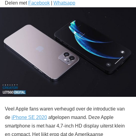
Delen met
Facebook
|
Whatsapp
Veel Apple fans waren verheugd over de introductie van
de
iPhone SE 2020
afgelopen maand. Deze Apple
smartphone is met haar 4,7-inch HD display uiterst klein
en compact. Het lijkt erop dat de Amerikaanse