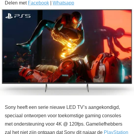
Delen met
Facebook
|
Whatsapp
Sony heeft een serie nieuwe LED TV’s aangekondigd,
speciaal ontworpen voor toekomstige gaming consoles
met ondersteuning voor 4K @ 120fps. Gameliefhebbers
zal het niet zijn ontgaan dat Sony dit najaar de
PlayStation