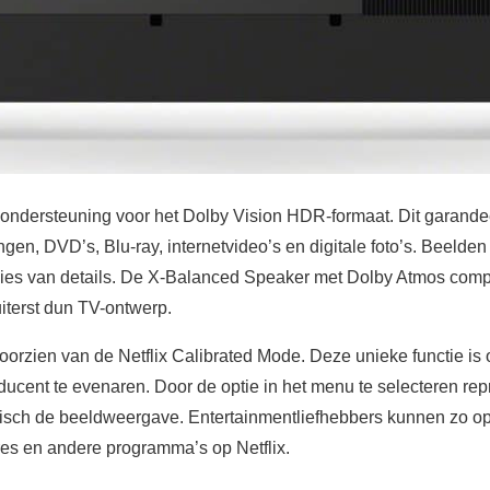
ndersteuning voor het Dolby Vision HDR-formaat. Dit garandee
gen, DVD’s, Blu-ray, internetvideo’s en digitale foto’s. Beelden
es van details. De X-Balanced Speaker met Dolby Atmos compati
uiterst dun TV-ontwerp.
rzien van de Netflix Calibrated Mode. Deze unieke functie is
ducent te evenaren. Door de optie in het menu te selecteren rep
isch de beeldweergave. Entertainmentliefhebbers kunnen zo op
res en andere programma’s op Netflix.