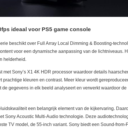
fps ideaal voor PS5 game console
ie beschikt over Full Array Local Dimming & Boosting-techno
 content voor een dynamische aanpassing van de lichtniveaus. H
n helderheid.
rust met Sony’s X1 4K HDR processor waardoor details haarsch
t prachtige kleuren en contrast. Meer kleur wordt gereproducee
de gegevens in elk beeld analyseert en verwerkt waardoor de 
eluidskwaliteit een belangrijk element van de kijkervaring. Daa
et Sony Acoustic Multi-Audio technologie. Deze audiotechnolog
nste TV model, de 55-inch variant. Sony biedt een Sound-from-Pi