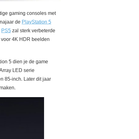
tige gaming consoles met
 najaar de
PlayStation 5
e
PS5
zal sterk verbeterde
ng voor 4K HDR beelden
ion 5 dien je de game
Array LED serie
n 85-inch. Later dit jaar
 maken.