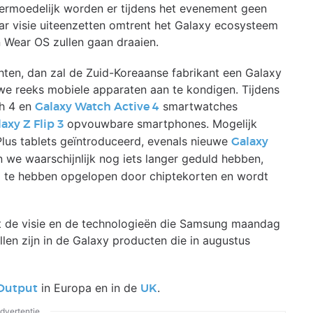
. Vermoedelijk worden er tijdens het evenement geen
ar visie uiteenzetten omtrent het Galaxy ecosysteem
 Wear OS zullen gaan draaien.
ten, dan zal de Zuid-Koreaanse fabrikant een Galaxy
 reeks mobiele apparaten aan te kondigen. Tijdens
ch 4 en
smartwatches
Galaxy Watch Active 4
opvouwbare smartphones. Mogelijk
axy Z Flip 3
Plus tablets geïntroduceerd, evenals nieuwe
Galaxy
we waarschijnlijk nog iets langer geduld hebben,
ng te hebben opgelopen door chiptekorten en wordt
at de visie en de technologieën die Samsung maandag
llen zijn in de Galaxy producten die in augustus
in Europa en in de
.
Output
UK
dvertentie