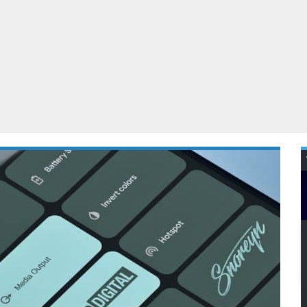
Virtual Reality
Alle merken
Olympus
martphones
Wearables
peakers & HiFi
Alle categorieën
pelcomputers
ysteemcamera’s