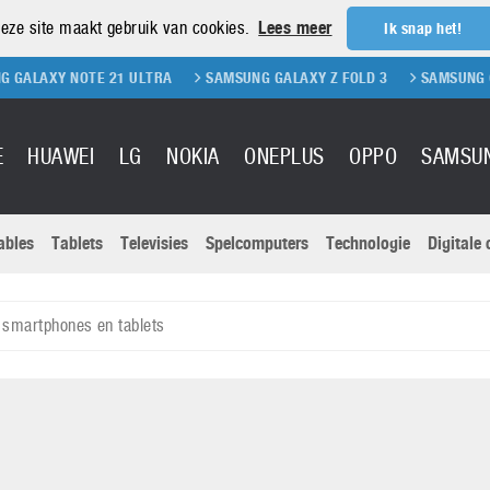
eze site maakt gebruik van cookies.
Lees meer
Ik snap het!
 NOTE 21 ULTRA
SAMSUNG GALAXY Z FOLD 3
SAMSUNG GALAXY Z 
E
HUAWEI
LG
NOKIA
ONEPLUS
OPPO
SAMSU
ables
Tablets
Televisies
Spelcomputers
Technologie
Digitale
Actuele nieu
Sony
Panasonic
smartphones en tablets
Vivo
Google
onitoren
Tablets
Xiaomi
Microsoft
pvouwbare
Technologie
Canon
Nintendo
elefoons
Televisies
Nikon
S & Software