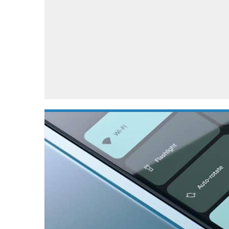
Accessoires
Gratis producten
HTC
Samsung
S
Apps
Hardware
S
Beurzen
Home entertainment
S
Camcorders
Industrie nieuws
S