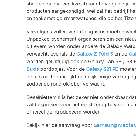
start en zal via een live stream te volgen zijn
producten aangekondigd, wel zal het bedrijf ha
en toekomstige smartwatches, die op het Tizen
Vervolgens zullen we tot augustus moeten wach
Unpacked evenement organiseren om een nieuwe
dit event worden onder andere de Galaxy Wat
verwacht, evenals de
en de
Galaxy Z Fold 3
Gal
worden gelijktijdig ook de Galaxy Tab S8 / S8 
oordopjes. Voor de
moeten 
Buds
Galaxy S21 FE
deze smartphone lijkt namelijk enige vertragi
zodoende rond oktober verwacht.
Desalniettemin is het zeker niet ondenkbaar d
zal bespreken voor het eerst terug te vinden zu
officieel geïntroduceerd worden.
Bekijk hier de aanvraag voor
Samsung Media 
A