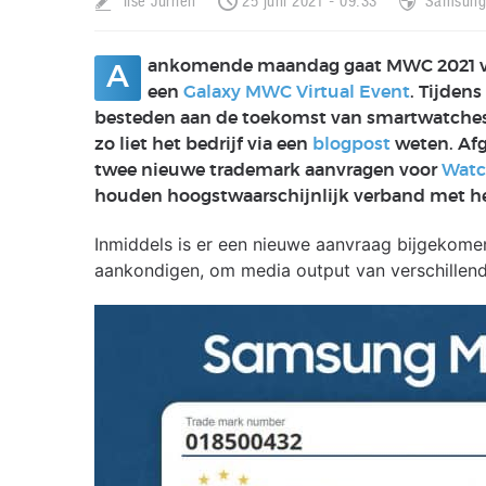
Ilse Jurrien
25 juni 2021 - 09:33
Samsun
ankomende maandag gaat MWC 2021 van
A
een
Galaxy MWC Virtual Event
. Tijden
besteden aan de toekomst van smartwatches,
zo liet het bedrijf via een
blogpost
weten. Afg
twee nieuwe trademark aanvragen voor
Watc
houden hoogstwaarschijnlijk verband met h
Inmiddels is er een nieuwe aanvraag bijgekomen
aankondigen, om media output van verschillen