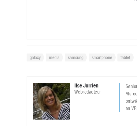
galaxy
media
samsung
smartphone
tablet
Ilse Jurrien
Senior
Webredacteur
Als ec
ontwi
en VR