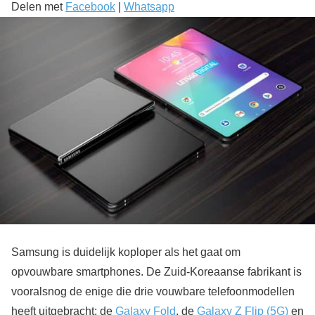
Delen met
Facebook
|
Whatsapp
Samsung is duidelijk koploper als het gaat om
opvouwbare smartphones. De Zuid-Koreaanse fabrikant is
vooralsnog de enige die drie vouwbare telefoonmodellen
heeft uitgebracht; de
Galaxy Fold
, de
Galaxy Z Flip (5G)
en