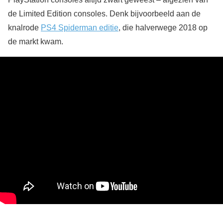
de Limited Edition consoles. Denk bijvoorbeeld aan de
knalrode
PS4 Spiderman editie
, die halverwege 2018 op
de markt kwam.